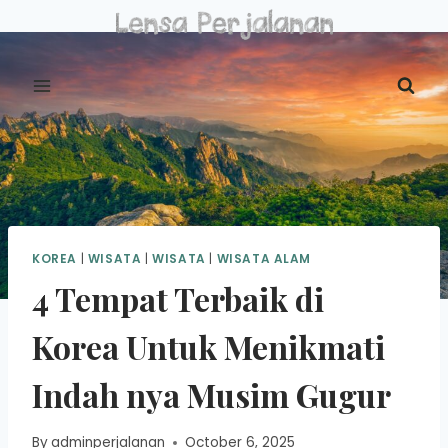
Skip
to
content
KOREA
|
WISATA
|
WISATA
|
WISATA ALAM
4 Tempat Terbaik di
Korea Untuk Menikmati
Indah nya Musim Gugur
By
adminperjalanan
October 6, 2025