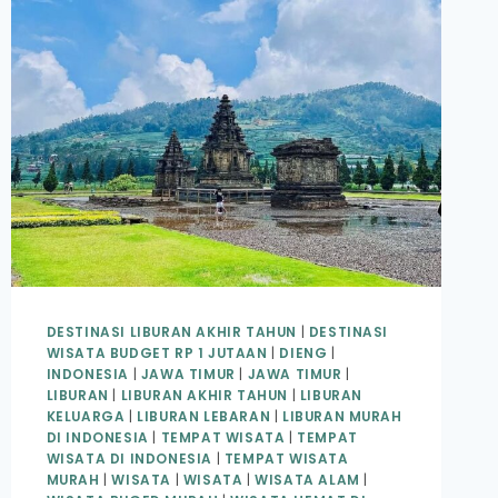
DESTINASI LIBURAN AKHIR TAHUN
|
DESTINASI
WISATA BUDGET RP 1 JUTAAN
|
DIENG
|
INDONESIA
|
JAWA TIMUR
|
JAWA TIMUR
|
LIBURAN
|
LIBURAN AKHIR TAHUN
|
LIBURAN
KELUARGA
|
LIBURAN LEBARAN
|
LIBURAN MURAH
DI INDONESIA
|
TEMPAT WISATA
|
TEMPAT
WISATA DI INDONESIA
|
TEMPAT WISATA
MURAH
|
WISATA
|
WISATA
|
WISATA ALAM
|