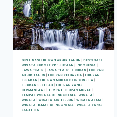
DLUNDUNG
DI
MOJOKERTO
YANG
TERKENAL,
PESONA
ALAM
SEJUK
DI
LERENG
GUNUNG
DESTINASI LIBURAN AKHIR TAHUN
|
DESTINASI
WELIRANG
WISATA BUDGET RP 1 JUTAAN
|
INDONESIA
|
JAWA TIMUR
|
JAWA TIMUR
|
LIBURAN
|
LIBURAN
AKHIR TAHUN
|
LIBURAN KELUARGA
|
LIBURAN
LEBARAN
|
LIBURAN MURAH DI INDONESIA
|
LIBURAN SEKOLAH
|
LIBURAN YANG
BERMANFAAT
|
TEMPAT LIBURAN MURAH
|
TEMPAT WISATA DI INDONESIA
|
WISATA
|
WISATA
|
WISATA AIR TERJUN
|
WISATA ALAM
|
WISATA HEMAT DI INDONESIA
|
WISATA YANG
LAGI HITS