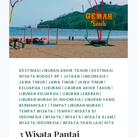
YANG
MENYEGARKAN
DAN
MEMIKAT
HATI
DESTINASI LIBURAN AKHIR TAHUN
|
DESTINASI
WISATA BUDGET RP 1 JUTAAN
|
INDONESIA
|
JAWA TIMUR
|
JAWA TIMUR
|
JAWA TIMUR
|
KELUARGA
|
LIBURAN
|
LIBURAN AKHIR TAHUN
|
LIBURAN KELUARGA
|
LIBURAN LEBARAN
|
LIBURAN MURAH DI INDONESIA
|
LIBURAN YANG
BERMANFAAT
|
TEMPAT LIBURAN MURAH
|
TEMPAT WISATA
|
TEMPAT WISATA DI
INDONESIA
|
WISATA
|
WISATA
|
WISATA ALAM
|
WISATA INDONESIA
|
WISATA YANG LAGI HITS
3 Wisata Pantai