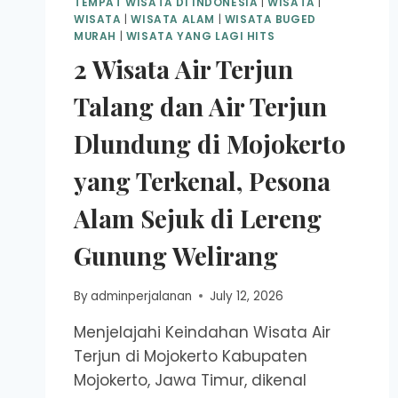
TEMPAT WISATA DI INDONESIA
|
WISATA
|
WISATA
|
WISATA ALAM
|
WISATA BUGED
MURAH
|
WISATA YANG LAGI HITS
2 Wisata Air Terjun
Talang dan Air Terjun
Dlundung di Mojokerto
yang Terkenal, Pesona
Alam Sejuk di Lereng
Gunung Welirang
By
adminperjalanan
July 12, 2026
Menjelajahi Keindahan Wisata Air
Terjun di Mojokerto Kabupaten
Mojokerto, Jawa Timur, dikenal