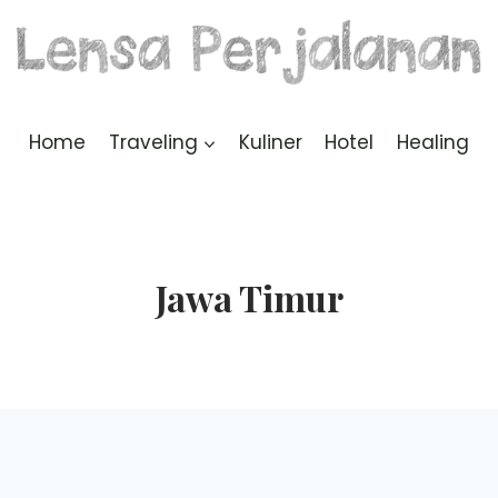
Home
Traveling
Kuliner
Hotel
Healing
Jawa Timur