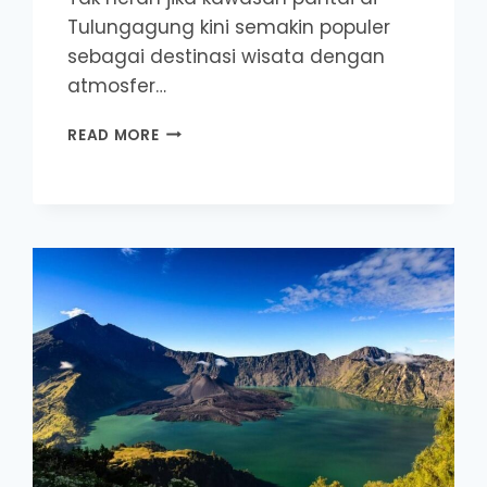
Tulungagung kini semakin populer
sebagai destinasi wisata dengan
atmosfer…
3
READ MORE
WISATA
PANTAI
TULUNGAGUNG
DENGAN
ATMOSFER
ASYIK
UNTUK
JADI
DESTINASI
WISATA