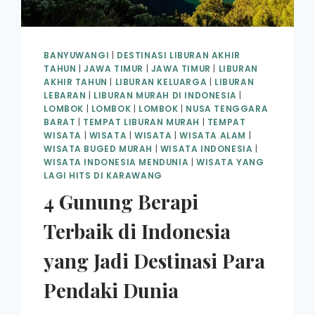
BANYUWANGI
|
DESTINASI LIBURAN AKHIR
TAHUN
|
JAWA TIMUR
|
JAWA TIMUR
|
LIBURAN
AKHIR TAHUN
|
LIBURAN KELUARGA
|
LIBURAN
LEBARAN
|
LIBURAN MURAH DI INDONESIA
|
LOMBOK
|
LOMBOK
|
LOMBOK
|
NUSA TENGGARA
BARAT
|
TEMPAT LIBURAN MURAH
|
TEMPAT
WISATA
|
WISATA
|
WISATA
|
WISATA ALAM
|
WISATA BUGED MURAH
|
WISATA INDONESIA
|
WISATA INDONESIA MENDUNIA
|
WISATA YANG
LAGI HITS DI KARAWANG
4 Gunung Berapi
Terbaik di Indonesia
yang Jadi Destinasi Para
Pendaki Dunia