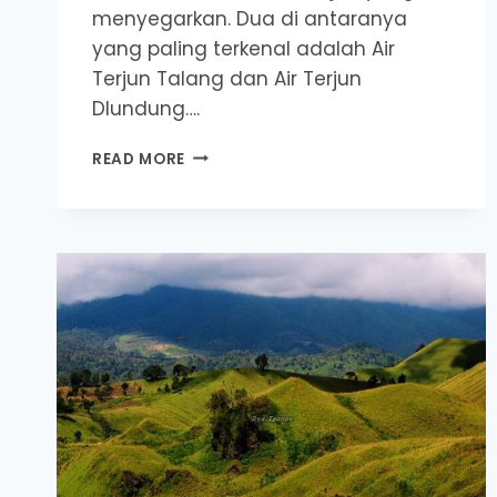
menyegarkan. Dua di antaranya
yang paling terkenal adalah Air
Terjun Talang dan Air Terjun
Dlundung….
2
READ MORE
WISATA
AIR
TERJUN
TALANG
DAN
AIR
TERJUN
DLUNDUNG
DI
MOJOKERTO
YANG
TERKEMAL