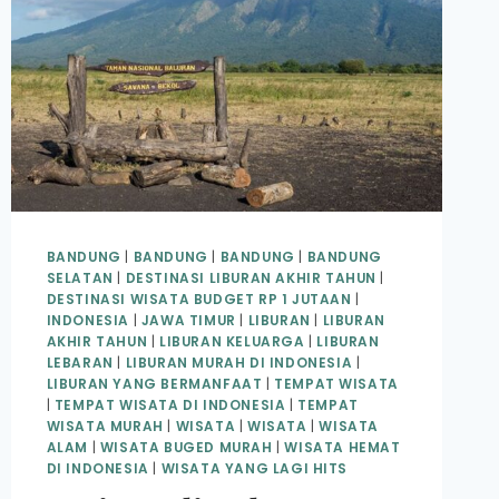
BANDUNG
|
BANDUNG
|
BANDUNG
|
BANDUNG
SELATAN
|
DESTINASI LIBURAN AKHIR TAHUN
|
DESTINASI WISATA BUDGET RP 1 JUTAAN
|
INDONESIA
|
JAWA TIMUR
|
LIBURAN
|
LIBURAN
AKHIR TAHUN
|
LIBURAN KELUARGA
|
LIBURAN
LEBARAN
|
LIBURAN MURAH DI INDONESIA
|
LIBURAN YANG BERMANFAAT
|
TEMPAT WISATA
|
TEMPAT WISATA DI INDONESIA
|
TEMPAT
WISATA MURAH
|
WISATA
|
WISATA
|
WISATA
ALAM
|
WISATA BUGED MURAH
|
WISATA HEMAT
DI INDONESIA
|
WISATA YANG LAGI HITS