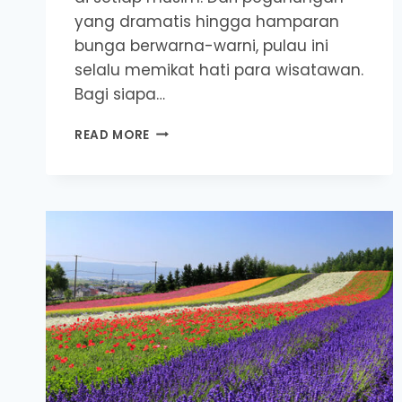
yang dramatis hingga hamparan
bunga berwarna-warni, pulau ini
selalu memikat hati para wisatawan.
Bagi siapa…
3
READ MORE
WISATA
ALAM
DI
HOKKAIDO
YANG
SERBA
CANTIK
DAN
MENAWAN