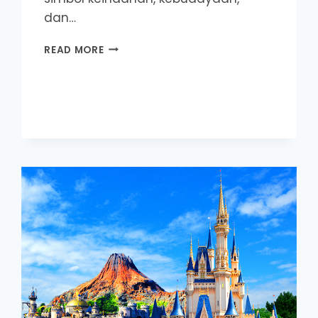
dan…
KEAJAIBAN
READ MORE
MUSEUM
THE
LOUVRE
MAHAKARYA
SEJARAH
DAN
SENI
TERINDAH
DI
KOTA
PARIS