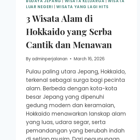
BUDAYA JEPANG
|
WISATA KELUARGA
|
WISATA
LUAR NEGERI
|
WISATA YANG LAGI HITS
3 Wisata Alam di
Hokkaido yang Serba
Cantik dan Menawan
By
adminperjalanan
March 16, 2026
Pulau paling utara Jepang, Hokkaido,
terkenal sebagai surga bagi pecinta
alam. Berbeda dengan kota-kota
besar Jepang yang dipenuhi
gedung modern dan keramaian,
Hokkaido menawarkan lanskap alam
yang luas, udara segar, serta
pemandangan yang berubah indah
di setiap musim. Dari pegunungan