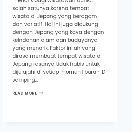
menarik bagi wisatawan dunia,
salah satunya karena tempat
wisata di Jepang yang beragam
dan variatif. Hal ini juga didukung
dengan Jepang yang kaya dengan
keindahan alam dan budayanya
yang menarik. Faktor inilah yang
dirasa membuat tempat wisata di
Jepang rasanya tidak habis untuk
dijelajahi di setiap momen liburan. Di
samping…
5
READ MORE
REKOMENDASI
TEMPAT
WISATA
DI
JEPANG