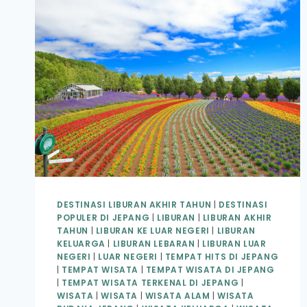
DESTINASI LIBURAN AKHIR TAHUN
|
DESTINASI
POPULER DI JEPANG
|
LIBURAN
|
LIBURAN AKHIR
TAHUN
|
LIBURAN KE LUAR NEGERI
|
LIBURAN
KELUARGA
|
LIBURAN LEBARAN
|
LIBURAN LUAR
NEGERI
|
LUAR NEGERI
|
TEMPAT HITS DI JEPANG
|
TEMPAT WISATA
|
TEMPAT WISATA DI JEPANG
|
TEMPAT WISATA TERKENAL DI JEPANG
|
WISATA
|
WISATA
|
WISATA ALAM
|
WISATA