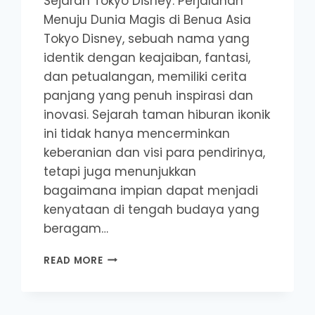
Sejarah Tokyo Disney: Perjalanan
Menuju Dunia Magis di Benua Asia
Tokyo Disney, sebuah nama yang
identik dengan keajaiban, fantasi,
dan petualangan, memiliki cerita
panjang yang penuh inspirasi dan
inovasi. Sejarah taman hiburan ikonik
ini tidak hanya mencerminkan
keberanian dan visi para pendirinya,
tetapi juga menunjukkan
bagaimana impian dapat menjadi
kenyataan di tengah budaya yang
beragam…
SEJARAH
READ MORE
TOKYO
DISNEY
MEMILIKI