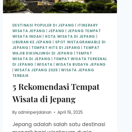
DESTINASI POPULER DI JEPANG
|
ITINERARY
WISATA JEPANG
|
JEPANG
|
JEPANG TEMPAT
WISATA INDAH
|
KOTA WISATA DI JEPANG
|
LIBURAN KE JEPANG
|
SPOT INSTAGRAMABLE DI
JEPANG
|
TEMPAT HITS DI JEPANG
|
TEMPAT
WAJIB DIKUNJUNGI DI JEPANG
|
TEMPAT
WISATA DI JEPANG
|
TEMPAT WISATA TERKENAL
DI JEPANG
|
WISATA
|
WISATA BUDAYA JEPANG
|
WISATA JEPANG 2025
|
WISATA JEPANG
TERBAIK
5 Rekomendasi Tempat
Wisata di Jepang
By
adminperjalanan
April 19, 2025
Jepang adalah salah satu destinasi