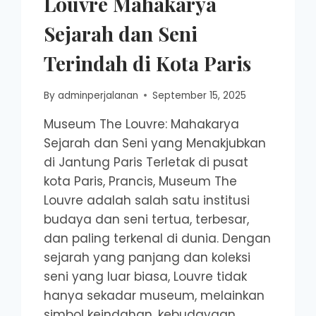
Louvre Mahakarya
Sejarah dan Seni
Terindah di Kota Paris
By
adminperjalanan
September 15, 2025
Museum The Louvre: Mahakarya
Sejarah dan Seni yang Menakjubkan
di Jantung Paris Terletak di pusat
kota Paris, Prancis, Museum The
Louvre adalah salah satu institusi
budaya dan seni tertua, terbesar,
dan paling terkenal di dunia. Dengan
sejarah yang panjang dan koleksi
seni yang luar biasa, Louvre tidak
hanya sekadar museum, melainkan
simbol keindahan, kebudayaan,