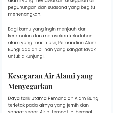
alami yang menawarkan kesegaran air
pegunungan dan suasana yang begitu
menenangkan.
Bagi kamu yang ingin menjauh dari
keramaian dan merasakan keindahan
alam yang masih asri, Pemandian Alam
Bungi adalah pilihan yang sangat layak
untuk dikunjungi.
Kesegaran Air Alami yang
Menyegarkan
Daya tarik utama Pemandian Alam Bungi
terletak pada airnya yang jernih dan
sangat segar. Air di tempat ini berasal