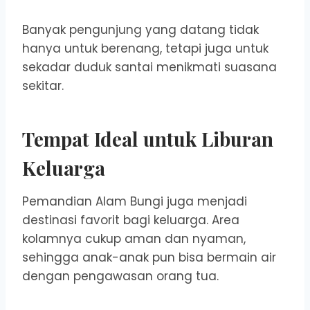
Banyak pengunjung yang datang tidak
hanya untuk berenang, tetapi juga untuk
sekadar duduk santai menikmati suasana
sekitar.
Tempat Ideal untuk Liburan
Keluarga
Pemandian Alam Bungi juga menjadi
destinasi favorit bagi keluarga. Area
kolamnya cukup aman dan nyaman,
sehingga anak-anak pun bisa bermain air
dengan pengawasan orang tua.