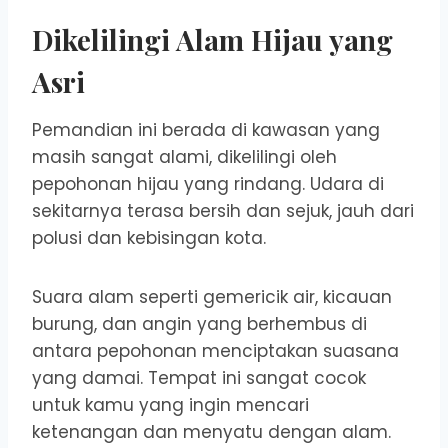
Dikelilingi Alam Hijau yang
Asri
Pemandian ini berada di kawasan yang
masih sangat alami, dikelilingi oleh
pepohonan hijau yang rindang. Udara di
sekitarnya terasa bersih dan sejuk, jauh dari
polusi dan kebisingan kota.
Suara alam seperti gemericik air, kicauan
burung, dan angin yang berhembus di
antara pepohonan menciptakan suasana
yang damai. Tempat ini sangat cocok
untuk kamu yang ingin mencari
ketenangan dan menyatu dengan alam.