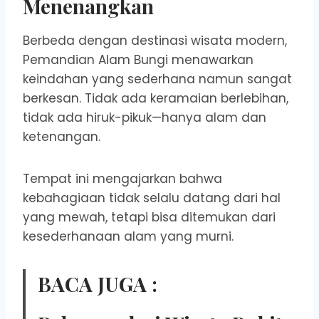
Menenangkan
Berbeda dengan destinasi wisata modern,
Pemandian Alam Bungi menawarkan
keindahan yang sederhana namun sangat
berkesan. Tidak ada keramaian berlebihan,
tidak ada hiruk-pikuk—hanya alam dan
ketenangan.
Tempat ini mengajarkan bahwa
kebahagiaan tidak selalu datang dari hal
yang mewah, tetapi bisa ditemukan dari
kesederhanaan alam yang murni.
BACA JUGA :