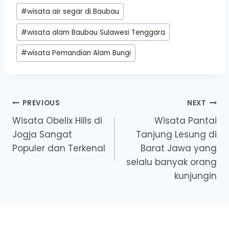
#
wisata air segar di Baubau
#
wisata alam Baubau Sulawesi Tenggara
#
wisata Pemandian Alam Bungi
Post
PREVIOUS
NEXT
Wisata Obelix Hills di
Wisata Pantai
navigation
Jogja Sangat
Tanjung Lesung di
Populer dan Terkenal
Barat Jawa yang
selalu banyak orang
kunjungin