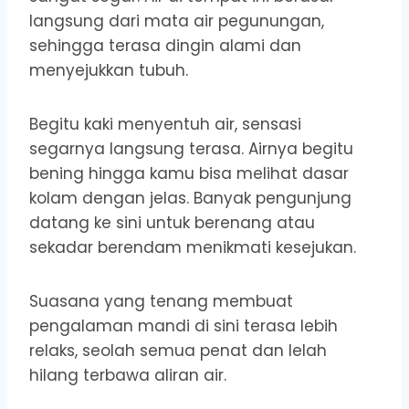
langsung dari mata air pegunungan,
sehingga terasa dingin alami dan
menyejukkan tubuh.
Begitu kaki menyentuh air, sensasi
segarnya langsung terasa. Airnya begitu
bening hingga kamu bisa melihat dasar
kolam dengan jelas. Banyak pengunjung
datang ke sini untuk berenang atau
sekadar berendam menikmati kesejukan.
Suasana yang tenang membuat
pengalaman mandi di sini terasa lebih
relaks, seolah semua penat dan lelah
hilang terbawa aliran air.