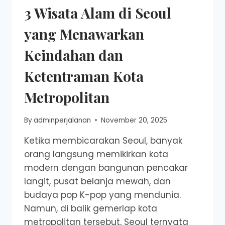
3 Wisata Alam di Seoul
yang Menawarkan
Keindahan dan
Ketentraman Kota
Metropolitan
By
adminperjalanan
November 20, 2025
Ketika membicarakan Seoul, banyak
orang langsung memikirkan kota
modern dengan bangunan pencakar
langit, pusat belanja mewah, dan
budaya pop K-pop yang mendunia.
Namun, di balik gemerlap kota
metropolitan tersebut, Seoul ternyata