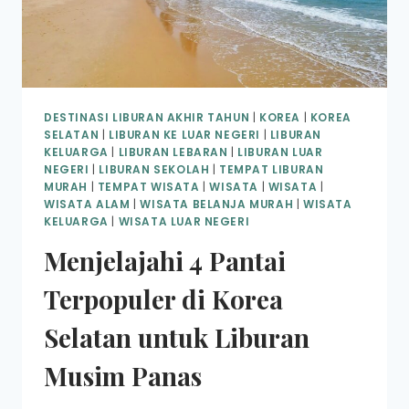
DESTINASI LIBURAN AKHIR TAHUN
|
KOREA
|
KOREA
SELATAN
|
LIBURAN KE LUAR NEGERI
|
LIBURAN
KELUARGA
|
LIBURAN LEBARAN
|
LIBURAN LUAR
NEGERI
|
LIBURAN SEKOLAH
|
TEMPAT LIBURAN
MURAH
|
TEMPAT WISATA
|
WISATA
|
WISATA
|
WISATA ALAM
|
WISATA BELANJA MURAH
|
WISATA
KELUARGA
|
WISATA LUAR NEGERI
Menjelajahi 4 Pantai
Terpopuler di Korea
Selatan untuk Liburan
Musim Panas