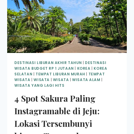
DESTINASI LIBURAN AKHIR TAHUN
|
DESTINASI
WISATA BUDGET RP 1 JUTAAN
|
KOREA
|
KOREA
SELATAN
|
TEMPAT LIBURAN MURAH
|
TEMPAT
WISATA
|
WISATA
|
WISATA
|
WISATA ALAM
|
WISATA YANG LAGI HITS
4 Spot Sakura Paling
Instagramable di Jeju:
Lokasi Tersembunyi