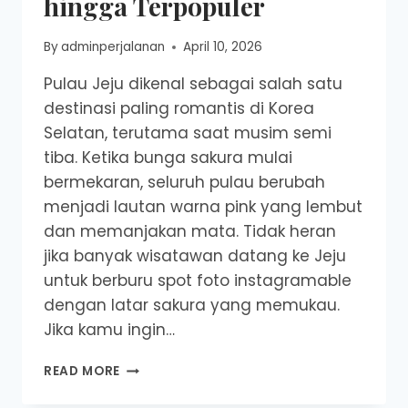
hingga Terpopuler
By
adminperjalanan
April 10, 2026
Pulau Jeju dikenal sebagai salah satu
destinasi paling romantis di Korea
Selatan, terutama saat musim semi
tiba. Ketika bunga sakura mulai
bermekaran, seluruh pulau berubah
menjadi lautan warna pink yang lembut
dan memanjakan mata. Tidak heran
jika banyak wisatawan datang ke Jeju
untuk berburu spot foto instagramable
dengan latar sakura yang memukau.
Jika kamu ingin…
4
READ MORE
SPOT
SAKURA