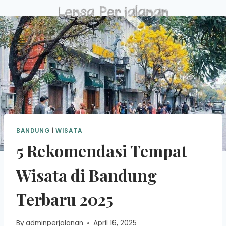
Skip
to
content
BANDUNG
|
WISATA
5 Rekomendasi Tempat
Wisata di Bandung
Terbaru 2025
By
adminperjalanan
April 16, 2025