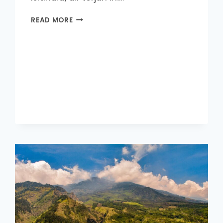
AIR
READ MORE
TERJUN
SELJALANDSFOSS
DI
ISLANDIA
KEINDAHAN
TERSEMBUNYI
DI
TANAH
ES
YANG
MENAKJUBKAN