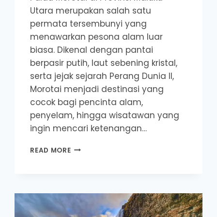
Utara merupakan salah satu
permata tersembunyi yang
menawarkan pesona alam luar
biasa. Dikenal dengan pantai
berpasir putih, laut sebening kristal,
serta jejak sejarah Perang Dunia II,
Morotai menjadi destinasi yang
cocok bagi pencinta alam,
penyelam, hingga wisatawan yang
ingin mencari ketenangan…
MENIKMATI
READ MORE
KEINDAHAN
PULAU
MOROTAI,
SURGA
TROPIS
DI