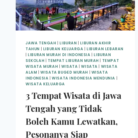
ALAM
DAN
BUDAYA
YANG
MEMIKAT
JAWA TENGAH
|
LIBURAN
|
LIBURAN AKHIR
TAHUN
|
LIBURAN KELUARGA
|
LIBURAN LEBARAN
|
LIBURAN MURAH DI INDONESIA
|
LIBURAN
SEKOLAH
|
TEMPAT LIBURAN MURAH
|
TEMPAT
WISATA MURAH
|
WISATA
|
WISATA
|
WISATA
ALAM
|
WISATA BUGED MURAH
|
WISATA
INDONESIA
|
WISATA INDONESIA MENDUNIA
|
WISATA KELUARGA
3 Tempat Wisata di Jawa
Tengah yang Tidak
Boleh Kamu Lewatkan,
Pesonanya Siap