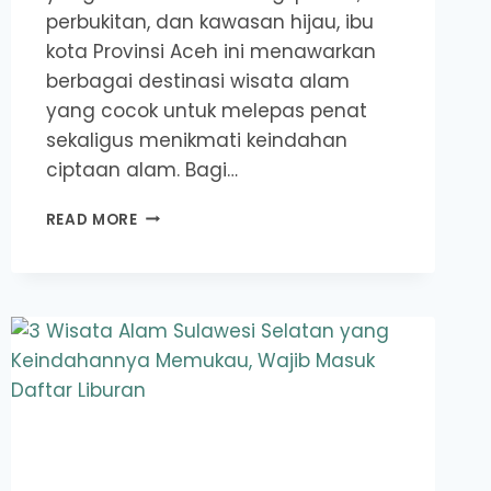
perbukitan, dan kawasan hijau, ibu
kota Provinsi Aceh ini menawarkan
berbagai destinasi wisata alam
yang cocok untuk melepas penat
sekaligus menikmati keindahan
ciptaan alam. Bagi…
3
READ MORE
WISATA
ALAM
DI
BANDA
ACEH
YANG
MEMBUATMU
TERPUKAU,
SURGA
TERSEMBUNYI
DENGAN
PANORAMA