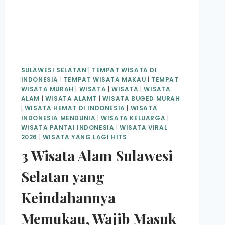
YANG
MEMESONA
SULAWESI SELATAN
|
TEMPAT WISATA DI
INDONESIA
|
TEMPAT WISATA MAKAU
|
TEMPAT
WISATA MURAH
|
WISATA
|
WISATA
|
WISATA
ALAM
|
WISATA ALAMT
|
WISATA BUGED MURAH
|
WISATA HEMAT DI INDONESIA
|
WISATA
INDONESIA MENDUNIA
|
WISATA KELUARGA
|
WISATA PANTAI INDONESIA
|
WISATA VIRAL
2026
|
WISATA YANG LAGI HITS
3 Wisata Alam Sulawesi
Selatan yang
Keindahannya
Memukau, Wajib Masuk