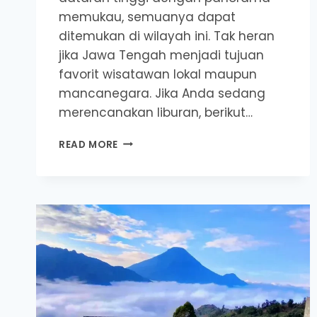
memukau, semuanya dapat
ditemukan di wilayah ini. Tak heran
jika Jawa Tengah menjadi tujuan
favorit wisatawan lokal maupun
mancanegara. Jika Anda sedang
merencanakan liburan, berikut…
3
READ MORE
TEMPAT
WISATA
DI
JAWA
TENGAH
YANG
TIDAK
BOLEH
KAMU
LEWATKAN,
PESONA