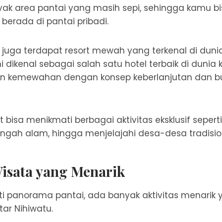
yak area pantai yang masih sepi, sehingga kamu b
berada di pantai pribadi.
i juga terdapat resort mewah yang terkenal di dunia,
i dikenal sebagai salah satu hotel terbaik di dunia
 kemewahan dengan konsep keberlanjutan dan bu
 bisa menikmati berbagai aktivitas eksklusif seperti
tengah alam, hingga menjelajahi desa-desa tradisi
Wisata yang Menarik
i panorama pantai, ada banyak aktivitas menarik 
tar Nihiwatu.