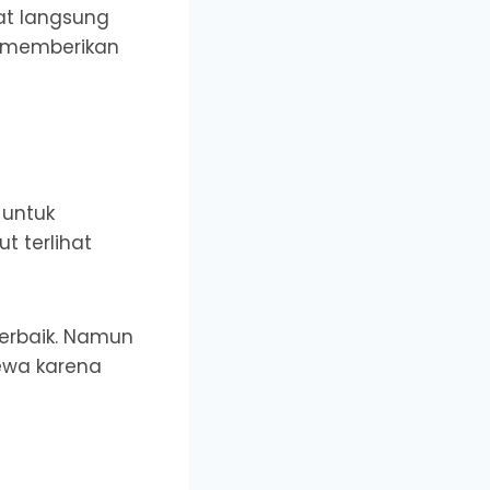
at langsung
t memberikan
 untuk
t terlihat
erbaik. Namun
mewa karena