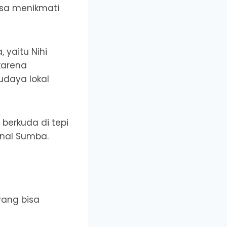
isa menikmati
 yaitu Nihi
 karena
daya lokal
 berkuda di tepi
onal Sumba.
yang bisa