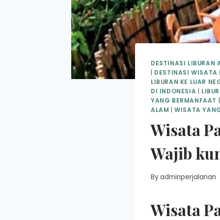
DESTINASI LIBURAN 
|
DESTINASI WISATA 
LIBURAN KE LUAR NE
DI INDONESIA
|
LIBU
YANG BERMANFAAT
ALAM
|
WISATA YANG
Wisata P
Wajib ku
By
adminperjalanan
Wisata P