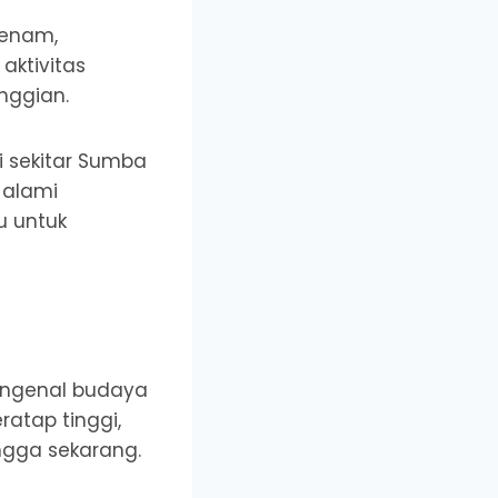
benam,
aktivitas
inggian.
i sekitar Sumba
 alami
u untuk
engenal budaya
atap tinggi,
ingga sekarang.