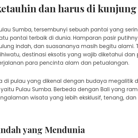
ketauhin dan harus di kunjung
Pulau Sumba, tersembunyi sebuah pantai yang serin
atu pantai terbaik di dunia. Hamparan pasir putihny
lung indah, dan suasananya masih begitu alami. 
ihiwatu
, destinasi eksotis yang wajib diketahui da
erjalanan para pencinta alam dan petualangan.
da di pulau yang dikenal dengan budaya megalitik
 yaitu
Pulau Sumba
. Berbeda dengan Bali yang ra
galaman wisata yang lebih eksklusif, tenang, dan
rindah yang Mendunia