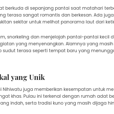
t berkuda di sepanjang pantai saat matahari ter
 terasa sangat romantis dan berkesan. Ada juga 
ukitan sekitar untuk melihat panorama laut dari ket
am, snorkeling dan menjelajah pantai-pantai kecil d
egiatan yang menyenangkan. Alamnya yang masih
 sudut terasa seperti tempat baru yang menungg
kal yang Unik
tai Nihiwatu juga memberikan kesempatan untuk m
at khas. Pulau ini terkenal dengan rumah adat ber
 yang indah, serta tradisi kuno yang masih dijaga h