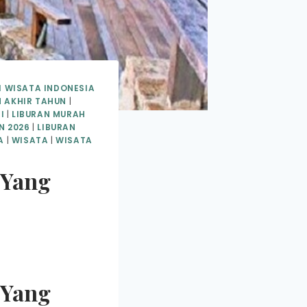
I WISATA INDONESIA
N AKHIR TAHUN
|
I
|
LIBURAN MURAH
N 2026
|
LIBURAN
A
|
WISATA
|
WISATA
 Yang
 Yang