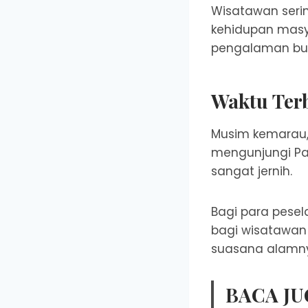
Wisatawan seri
kehidupan masy
pengalaman bud
Waktu Ter
Musim kemarau, 
mengunjungi Pan
sangat jernih.
Bagi para pese
bagi wisatawan 
suasana alamn
BACA JU