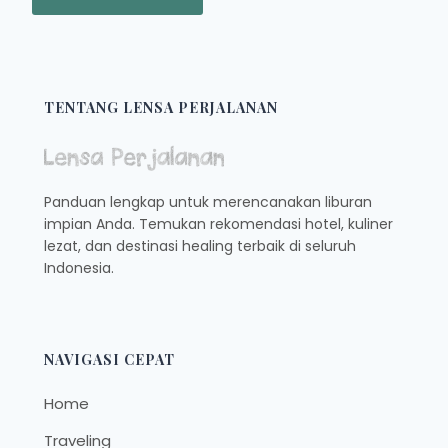
TENTANG LENSA PERJALANAN
Panduan lengkap untuk merencanakan liburan
impian Anda. Temukan rekomendasi hotel, kuliner
lezat, dan destinasi healing terbaik di seluruh
Indonesia.
NAVIGASI CEPAT
Home
Traveling