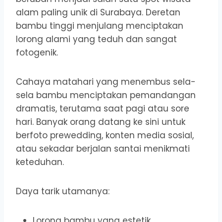
alam paling unik di Surabaya. Deretan
bambu tinggi menjulang menciptakan
lorong alami yang teduh dan sangat
fotogenik.
Cahaya matahari yang menembus sela-
sela bambu menciptakan pemandangan
dramatis, terutama saat pagi atau sore
hari. Banyak orang datang ke sini untuk
berfoto prewedding, konten media sosial,
atau sekadar berjalan santai menikmati
keteduhan.
Daya tarik utamanya:
Lorong bambu yang estetik