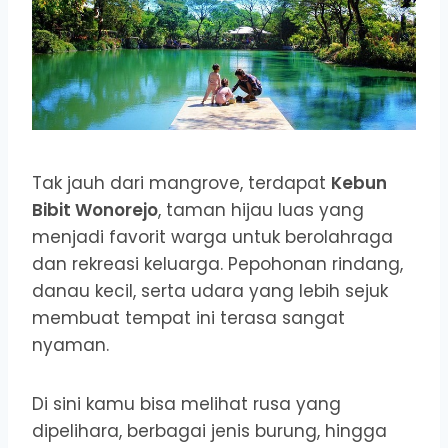
Tak jauh dari mangrove, terdapat
Kebun
Bibit Wonorejo
, taman hijau luas yang
menjadi favorit warga untuk berolahraga
dan rekreasi keluarga. Pepohonan rindang,
danau kecil, serta udara yang lebih sejuk
membuat tempat ini terasa sangat
nyaman.
Di sini kamu bisa melihat rusa yang
dipelihara, berbagai jenis burung, hingga