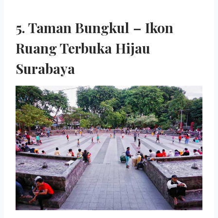
5. Taman Bungkul – Ikon
Ruang Terbuka Hijau
Surabaya