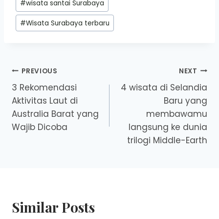
#
wisata santai Surabaya
#
Wisata Surabaya terbaru
Post
PREVIOUS
NEXT
3 Rekomendasi
4 wisata di Selandia
navigation
Aktivitas Laut di
Baru yang
Australia Barat yang
membawamu
Wajib Dicoba
langsung ke dunia
trilogi Middle-Earth
Similar Posts