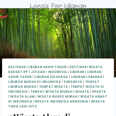
Skip
to
content
DESTINASI LIBURAN AKHIR TAHUN
|
DESTINASI WISATA
BUDGET RP 1 JUTAAN
|
INDONESIA
|
LIBURAN
|
LIBURAN
AKHIR TAHUN
|
LIBURAN KELUARGA
|
LIBURAN LEBARAN
|
LIBURAN MURAH DI INDONESIA
|
SURABAYA
|
TEMPAT
LIBURAN MURAH
|
TEMPAT WISATA
|
TEMPAT WISATA DI
INDONESIA
|
TEMPAT WISATA MURAH
|
WISATA
|
WISATA
|
WISATA ALAM
|
WISATA BUGED MURAH
|
WISATA HEMAT
DI INDONESIA
|
WISATA INDONESIA MENDUNIA
|
WISATA
YANG LAGI HITS