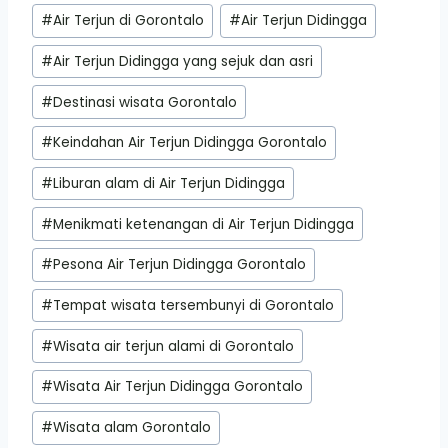
Post
#
Air Terjun di Gorontalo
#
Air Terjun Didingga
Tags:
#
Air Terjun Didingga yang sejuk dan asri
#
Destinasi wisata Gorontalo
#
Keindahan Air Terjun Didingga Gorontalo
#
Liburan alam di Air Terjun Didingga
#
Menikmati ketenangan di Air Terjun Didingga
#
Pesona Air Terjun Didingga Gorontalo
#
Tempat wisata tersembunyi di Gorontalo
#
Wisata air terjun alami di Gorontalo
#
Wisata Air Terjun Didingga Gorontalo
#
Wisata alam Gorontalo