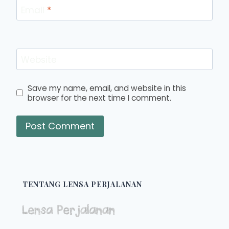
Email
*
Website
Save my name, email, and website in this
browser for the next time I comment.
TENTANG LENSA PERJALANAN