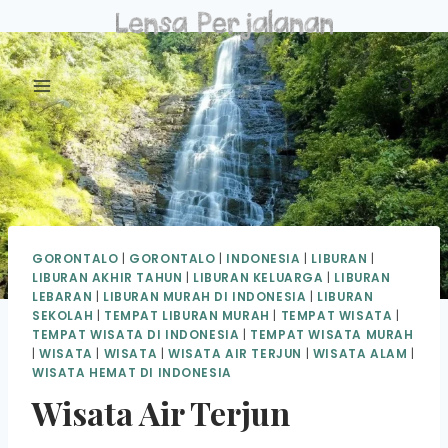
Skip
to
content
GORONTALO
|
GORONTALO
|
INDONESIA
|
LIBURAN
|
LIBURAN AKHIR TAHUN
|
LIBURAN KELUARGA
|
LIBURAN
LEBARAN
|
LIBURAN MURAH DI INDONESIA
|
LIBURAN
SEKOLAH
|
TEMPAT LIBURAN MURAH
|
TEMPAT WISATA
|
TEMPAT WISATA DI INDONESIA
|
TEMPAT WISATA MURAH
|
WISATA
|
WISATA
|
WISATA AIR TERJUN
|
WISATA ALAM
|
WISATA HEMAT DI INDONESIA
Wisata Air Terjun