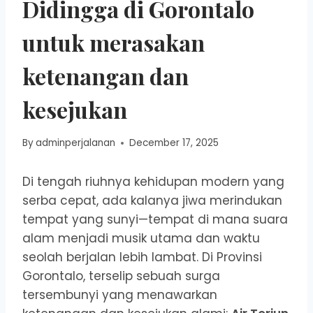
Didingga di Gorontalo
untuk merasakan
ketenangan dan
kesejukan
By
adminperjalanan
December 17, 2025
Di tengah riuhnya kehidupan modern yang
serba cepat, ada kalanya jiwa merindukan
tempat yang sunyi—tempat di mana suara
alam menjadi musik utama dan waktu
seolah berjalan lebih lambat. Di Provinsi
Gorontalo, terselip sebuah surga
tersembunyi yang menawarkan