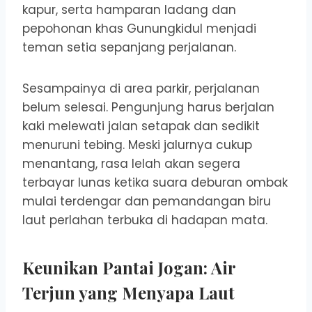
kapur, serta hamparan ladang dan
pepohonan khas Gunungkidul menjadi
teman setia sepanjang perjalanan.
Sesampainya di area parkir, perjalanan
belum selesai. Pengunjung harus berjalan
kaki melewati jalan setapak dan sedikit
menuruni tebing. Meski jalurnya cukup
menantang, rasa lelah akan segera
terbayar lunas ketika suara deburan ombak
mulai terdengar dan pemandangan biru
laut perlahan terbuka di hadapan mata.
Keunikan Pantai Jogan: Air
Terjun yang Menyapa Laut