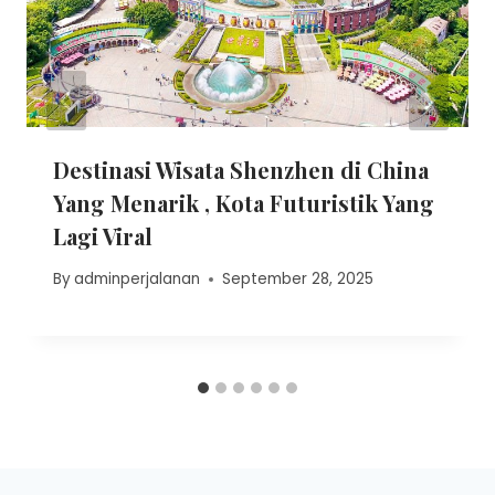
Destinasi Wisata Shenzhen di China
Yang Menarik , Kota Futuristik Yang
Lagi Viral
By
adminperjalanan
September 28, 2025