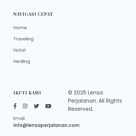
NAVIGASI CEPAT
Home
Traveling
Hotel
Healing
© 2025 Lensa
IKUTI KAMI
Perjalanan. All Rights
Reserved.
Email:
info@lensaperjalanan.com