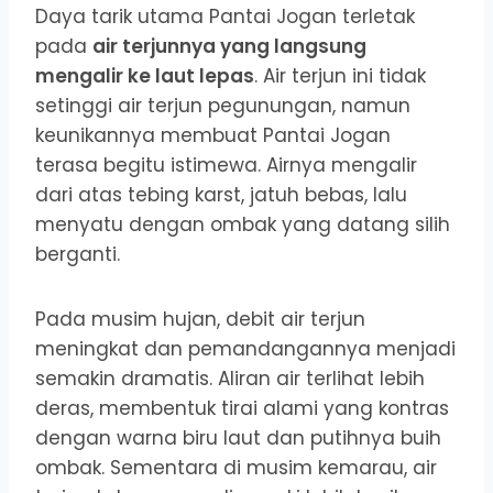
Daya tarik utama Pantai Jogan terletak
pada
air terjunnya yang langsung
mengalir ke laut lepas
. Air terjun ini tidak
setinggi air terjun pegunungan, namun
keunikannya membuat Pantai Jogan
terasa begitu istimewa. Airnya mengalir
dari atas tebing karst, jatuh bebas, lalu
menyatu dengan ombak yang datang silih
berganti.
Pada musim hujan, debit air terjun
meningkat dan pemandangannya menjadi
semakin dramatis. Aliran air terlihat lebih
deras, membentuk tirai alami yang kontras
dengan warna biru laut dan putihnya buih
ombak. Sementara di musim kemarau, air