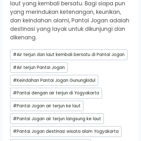
laut yang kembali bersatu. Bagi siapa pun
yang merindukan ketenangan, keunikan,
dan keindahan alami, Pantai Jogan adalah
destinasi yang layak untuk dikunjungi dan
dikenang.
Post
#
Air terjun dan laut kembali bersatu di Pantai Jogan
Tags:
#
Air terjun Pantai Jogan
#
Keindahan Pantai Jogan Gunungkidul
#
Pantai dengan air terjun di Yogyakarta
#
Pantai Jogan air terjun ke laut
#
Pantai Jogan air terjun langsung ke laut
#
Pantai Jogan destinasi wisata alam Yogyakarta