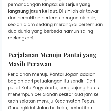
pemandangan langka:
air terjun yang
langsung jatuh ke laut
. Di sinilah air tawar
dari perbukitan bertemu dengan air asin,
seolah alam sedang merangkai pertemuan
dua dunia yang berbeda namun saling
melengkapi.
Perjalanan Menuju Pantai yang
Masih Perawan
Perjalanan menuju Pantai Jogan adalah
bagian dari petualangan itu sendiri. Dari
pusat Kota Yogyakarta, pengunjung harus
menempuh perjalanan sekitar dua jam ke
arah selatan menuju Kecamatan Tepus,
Gunungkidul. Jalan berkelok, perbukitan