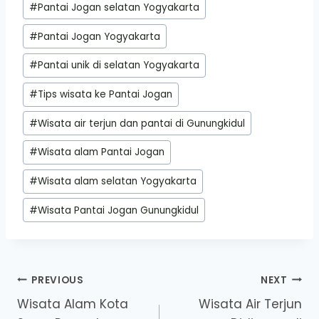
#
Pantai Jogan selatan Yogyakarta
#
Pantai Jogan Yogyakarta
#
Pantai unik di selatan Yogyakarta
#
Tips wisata ke Pantai Jogan
#
Wisata air terjun dan pantai di Gunungkidul
#
Wisata alam Pantai Jogan
#
Wisata alam selatan Yogyakarta
#
Wisata Pantai Jogan Gunungkidul
Post
PREVIOUS
NEXT
Wisata Alam Kota
Wisata Air Terjun
navigation