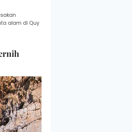
asakan
ata alam di Quy
ernih