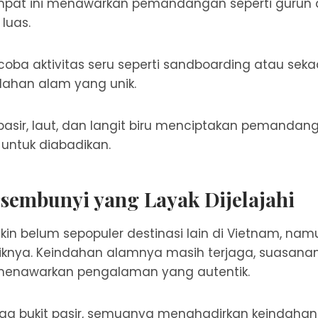
mpat ini menawarkan pemandangan seperti gurun
luas.
ba aktivitas seru seperti sandboarding atau seka
dahan alam yang unik.
pasir, laut, dan langit biru menciptakan pemanda
untuk diabadikan.
sembunyi yang Layak Dijelajahi
n belum sepopuler destinasi lain di Vietnam, namu
riknya. Keindahan alamnya masih terjaga, suasana
menawarkan pengalaman yang autentik.
ngga bukit pasir, semuanya menghadirkan keindaha