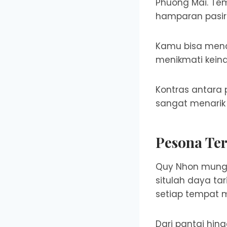
Phuong Mai. Te
hamparan pasir 
Kamu bisa menco
menikmati kein
Kontras antara 
sangat menarik 
Pesona Ter
Quy Nhon mungki
situlah daya ta
setiap tempat 
Dari pantai hi