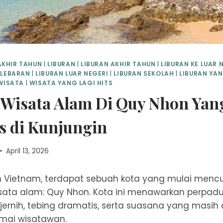
AKHIR TAHUN
|
LIBURAN
|
LIBURAN AKHIR TAHUN
|
LIBURAN KE LUAR 
 LEBARAN
|
LIBURAN LUAR NEGERI
|
LIBURAN SEKOLAH
|
LIBURAN YA
WISATA
|
WISATA YANG LAGI HITS
 Wisata Alam Di Quy Nhon Yan
s di Kunjungin
April 13, 2026
ah Vietnam, terdapat sebuah kota yang mulai mencu
isata alam: Quy Nhon. Kota ini menawarkan perpa
u jernih, tebing dramatis, serta suasana yang masih
amai wisatawan.