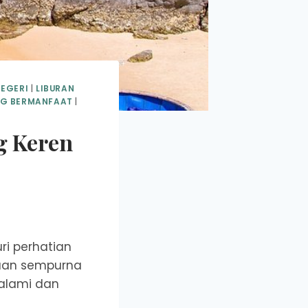
NEGERI
|
LIBURAN
NG BERMANFAAT
|
g Keren
ri perhatian
duan sempurna
 alami dan