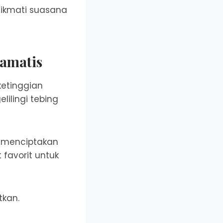
enikmati suasana
ramatis
etinggian
lilingi tebing
 menciptakan
favorit untuk
tkan.