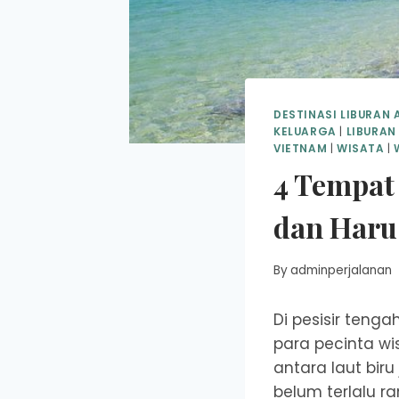
DESTINASI LIBURAN 
KELUARGA
|
LIBURAN
VIETNAM
|
WISATA
|
4 Tempat
dan Haru
By
adminperjalanan
Di pesisir teng
para pecinta w
antara laut bir
belum terlalu r