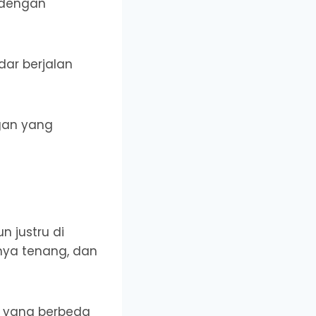
 dengan
dar berjalan
ngan yang
n justru di
nya tenang, dan
n yang berbeda