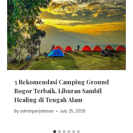
3 Rekomendasi Camping Ground
Bogor Terbaik, Liburan Sambil
Healing di Tengah Alam
By
adminperjalanan
July 25, 2026