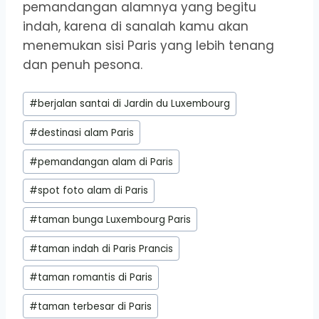
pemandangan alamnya yang begitu
indah, karena di sanalah kamu akan
menemukan sisi Paris yang lebih tenang
dan penuh pesona.
Post
#
berjalan santai di Jardin du Luxembourg
Tags:
#
destinasi alam Paris
#
pemandangan alam di Paris
#
spot foto alam di Paris
#
taman bunga Luxembourg Paris
#
taman indah di Paris Prancis
#
taman romantis di Paris
#
taman terbesar di Paris