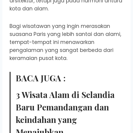
arsitektur, tetapi juga pada harmoni antara
kota dan alam.
Bagi wisatawan yang ingin merasakan
suasana Paris yang lebih santai dan alami,
tempat-tempat ini menawarkan
pengalaman yang sangat berbeda dari
keramaian pusat kota.
BACA JUGA :
3 Wisata Alam di Selandia
Baru Pemandangan dan
keindahan yang
Menajubkan