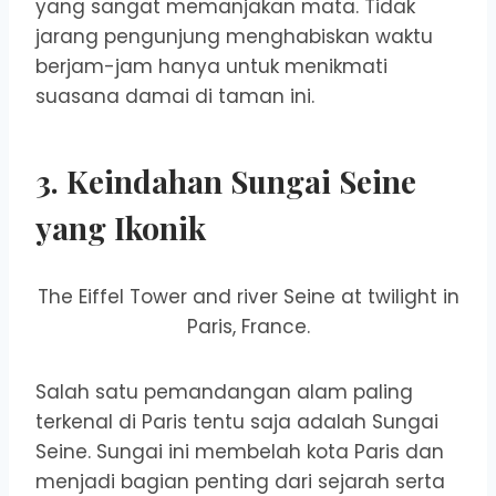
yang sangat memanjakan mata. Tidak
jarang pengunjung menghabiskan waktu
berjam-jam hanya untuk menikmati
suasana damai di taman ini.
3. Keindahan Sungai Seine
yang Ikonik
The Eiffel Tower and river Seine at twilight in
Paris, France.
Salah satu pemandangan alam paling
terkenal di Paris tentu saja adalah
Sungai
Seine
. Sungai ini membelah kota Paris dan
menjadi bagian penting dari sejarah serta