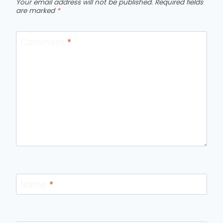
Your email address will not be published.
Required fields
are marked
*
Comment
*
Name
*