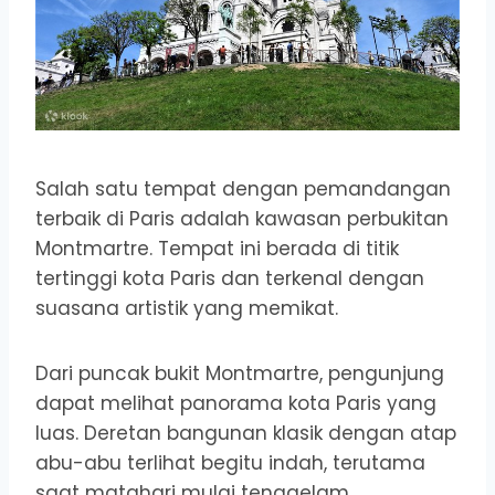
Salah satu tempat dengan pemandangan
terbaik di Paris adalah kawasan perbukitan
Montmartre
. Tempat ini berada di titik
tertinggi kota Paris dan terkenal dengan
suasana artistik yang memikat.
Dari puncak bukit Montmartre, pengunjung
dapat melihat panorama kota Paris yang
luas. Deretan bangunan klasik dengan atap
abu-abu terlihat begitu indah, terutama
saat matahari mulai tenggelam.