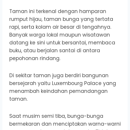
Taman ini terkenal dengan hamparan
rumput hijau, taman bunga yang tertata
rapi, serta kolam air besar di tengahnya.
Banyak warga lokal maupun wisatawan
datang ke sini untuk bersantai, membaca
buku, atau berjalan santai di antara
pepohonan rindang.
Di sekitar taman juga berdiri bangunan
bersejarah yaitu
Luxembourg Palace
yang
menambah keindahan pemandangan
taman.
Saat musim semi tiba, bunga-bunga
bermekaran dan menciptakan warna-warni