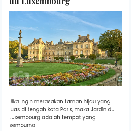
du Luxembourg
Jika ingin merasakan taman hijau yang
luas di tengah kota Paris, maka
Jardin du
Luxembourg
adalah tempat yang
sempurna.