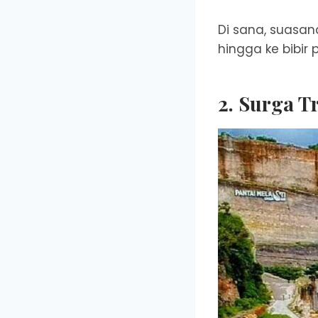
Di sana, suasan
hingga ke bibir 
2. Surga Tr