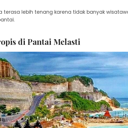
a terasa lebih tenang karena tidak banyak wisata
pantai.
opis di Pantai Melasti