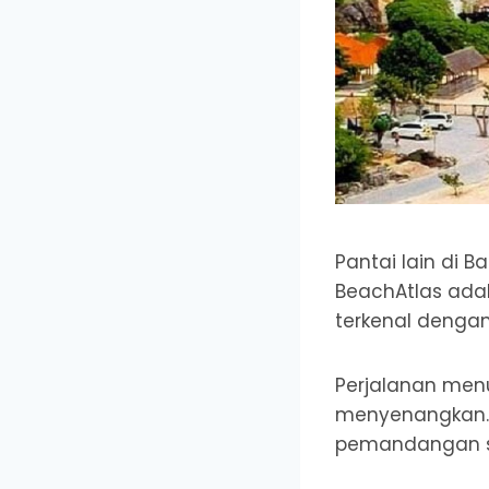
Pantai lain di B
BeachAtlas adal
terkenal dengan
Perjalanan men
menyenangkan. J
pemandangan sp