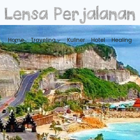
Home
Traveling
Kuliner
Hotel
Healing