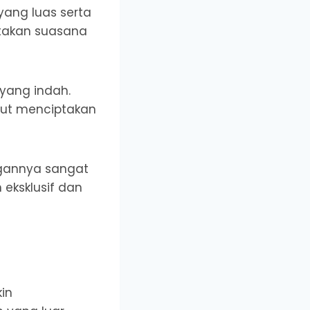
yang luas serta
ptakan suasana
yang indah.
aut menciptakan
ngannya sangat
 eksklusif dan
in