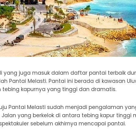
ali yang juga masuk dalam daftar pantai terbaik dun
ah Pantai Melasti. Pantai ini berada di kawasan Ul
 tebing kapurnya yang tinggi dan dramatis.
uju Pantai Melasti sudah menjadi pengalaman yan
alan yang berkelok di antara tebing kapur tinggi
ektakuler sebelum akhirnya mencapai pantai.