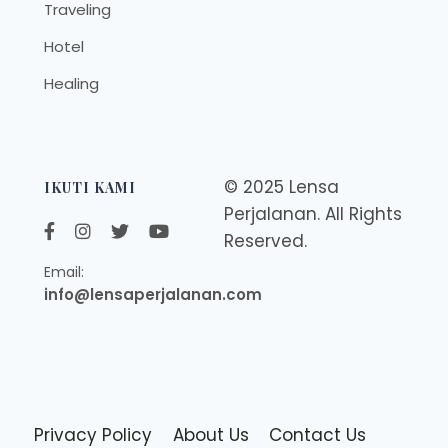
Traveling
Hotel
Healing
© 2025 Lensa
IKUTI KAMI
Perjalanan. All Rights
Reserved.
Email:
info@lensaperjalanan.com
Privacy Policy
About Us
Contact Us