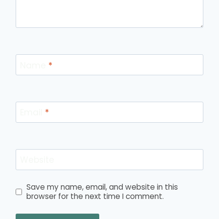
Name
*
Email
*
Website
Save my name, email, and website in this
browser for the next time I comment.