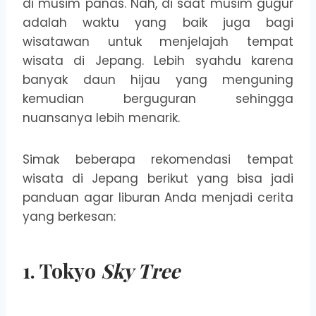
di musim panas. Nah, di saat musim gugur
adalah waktu yang baik juga bagi
wisatawan untuk menjelajah tempat
wisata di Jepang. Lebih syahdu karena
banyak daun hijau yang menguning
kemudian berguguran sehingga
nuansanya lebih menarik.
Simak beberapa rekomendasi tempat
wisata di Jepang berikut yang bisa jadi
panduan agar liburan Anda menjadi cerita
yang berkesan:
1. Tokyo
Sky Tree