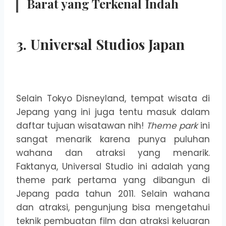
Barat yang Terkenal Indah
3. Universal Studios Japan
Selain Tokyo Disneyland, tempat wisata di
Jepang yang ini juga tentu masuk dalam
daftar tujuan wisatawan nih!
Theme park
ini
sangat menarik karena punya puluhan
wahana dan atraksi yang menarik.
Faktanya, Universal Studio ini adalah yang
theme park pertama yang dibangun di
Jepang pada tahun 2011. Selain wahana
dan atraksi, pengunjung bisa mengetahui
teknik pembuatan film dan atraksi keluaran