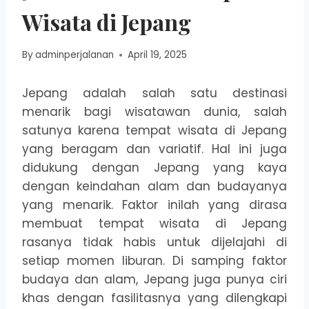
Wisata di Jepang
By
adminperjalanan
April 19, 2025
Jepang adalah salah satu destinasi
menarik bagi wisatawan dunia, salah
satunya karena tempat wisata di Jepang
yang beragam dan variatif. Hal ini juga
didukung dengan Jepang yang kaya
dengan keindahan alam dan budayanya
yang menarik. Faktor inilah yang dirasa
membuat tempat wisata di Jepang
rasanya tidak habis untuk dijelajahi di
setiap momen liburan. Di samping faktor
budaya dan alam, Jepang juga punya ciri
khas dengan fasilitasnya yang dilengkapi