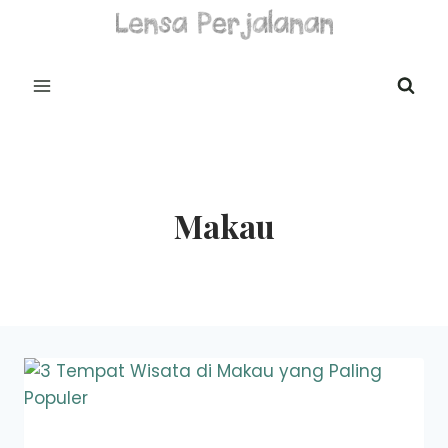
Skip
to
content
Makau