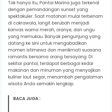
Tak hanya itu, Pantai Marina juga terkenal
dengan pemandangan sunset yang
spektakuler. Saat matahari mulai terbenam
di cakrawala, langit berubah menjadi
kanvas warna merah, oranye, dan ungu
yang memukau. Banyak pengunjung yang
datang ke sini untuk mengabadikan
momen istimewa dan menikmati suasana
romantis bersama orang tersayang. Di
sekitar pantai, terdapat berbagai kedai
makanan dan minuman yang menyajikan
kuliner laut segar, menambah pengalaman
wisata Anda semakin lengkap.
BACA JUGA :