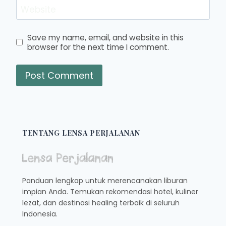
Website
Save my name, email, and website in this
browser for the next time I comment.
TENTANG LENSA PERJALANAN
Panduan lengkap untuk merencanakan liburan
impian Anda. Temukan rekomendasi hotel, kuliner
lezat, dan destinasi healing terbaik di seluruh
Indonesia.