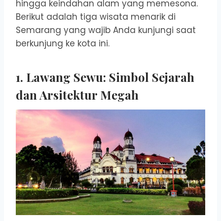
hingga keindahan alam yang memesona.
Berikut adalah tiga wisata menarik di
Semarang yang wajib Anda kunjungi saat
berkunjung ke kota ini.
1. Lawang Sewu: Simbol Sejarah
dan Arsitektur Megah