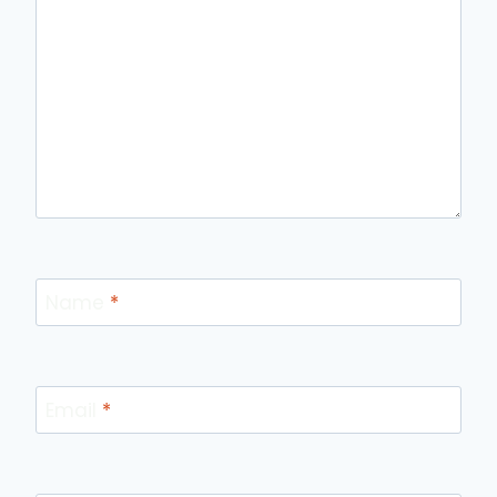
Name
*
Email
*