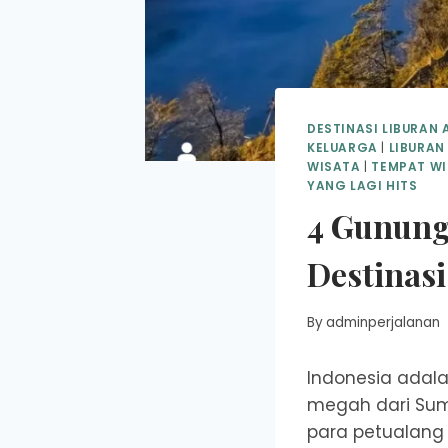
DESTINASI LIBURAN 
KELUARGA
|
LIBURAN
WISATA
|
TEMPAT WI
YANG LAGI HITS
4 Gunung 
Destinasi
By
adminperjalanan
Indonesia adalah
megah dari Sum
para petualang 