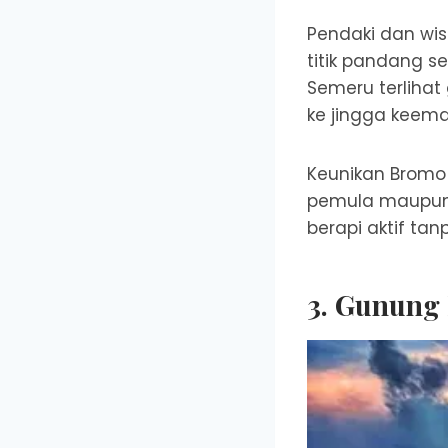
Pendaki dan wi
titik pandang s
Semeru terlihat
ke jingga keem
Keunikan Bromo
pemula maupun
berapi aktif tan
3.
Gunung 