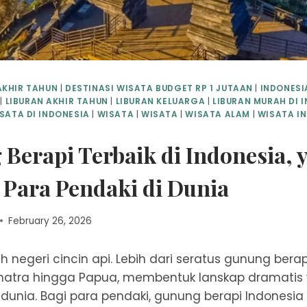
AKHIR TAHUN
|
DESTINASI WISATA BUDGET RP 1 JUTAAN
|
INDONESI
|
LIBURAN AKHIR TAHUN
|
LIBURAN KELUARGA
|
LIBURAN MURAH DI 
SATA DI INDONESIA
|
WISATA
|
WISATA
|
WISATA ALAM
|
WISATA I
Berapi Terbaik di Indonesia, 
 Para Pendaki di Dunia
February 26, 2026
 negeri cincin api. Lebih dari seratus gunung berapi 
atra hingga Papua, membentuk lanskap dramatis
dunia. Bagi para pendaki, gunung berapi Indonesia