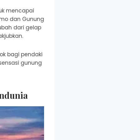
tuk mencapai
Bromo dan Gunung
ubah dari gelap
kjubkan.
ok bagi pendaki
sensasi gunung
endunia