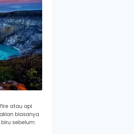
ire atau api
dakian biasanya
 biru sebelum