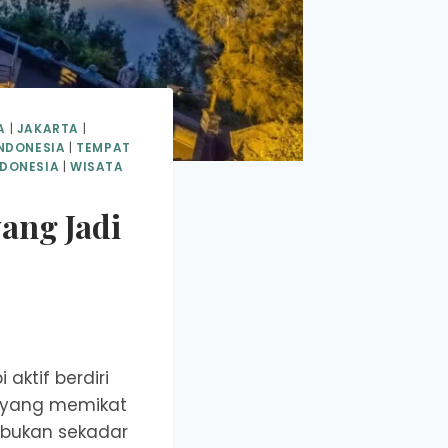
A
|
JAKARTA
|
INDONESIA
|
TEMPAT
NDONESIA
|
WISATA
yang Jadi
aktif berdiri
 yang memikat
 bukan sekadar