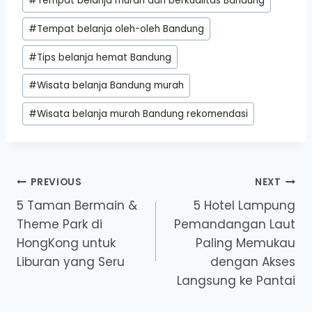
#
Tempat belanja murah dan berkualitas Bandung
#
Tempat belanja oleh-oleh Bandung
#
Tips belanja hemat Bandung
#
Wisata belanja Bandung murah
#
Wisata belanja murah Bandung rekomendasi
Post
PREVIOUS
NEXT
5 Taman Bermain &
5 Hotel Lampung
navigation
Theme Park di
Pemandangan Laut
HongKong untuk
Paling Memukau
Liburan yang Seru
dengan Akses
Langsung ke Pantai