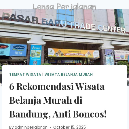
Skip
to
content
TEMPAT WISATA
|
WISATA BELANJA MURAH
6 Rekomendasi Wisata
Belanja Murah di
Bandung, Anti Boncos!
By
adminperjalanan
October 15, 2025