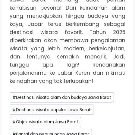
kehabisan pesona! Dari keindahan alam
yang menakjubkan hingga budaya yang
kaya, Jabar terus berkembang sebagai
destinasi wisata favorit. Tahun 2025
diperkirakan akan membawa pengalaman
wisata yang lebih modern, berkelanjutan,
dan tentunya semakin menarik. Jadi,
tunggu apa lagi? Rencanakan
perjalananmu ke Jabar Keren dan nikmati
keindahan yang tak terlupakan!
Post
#
Destinasi wisata alam dan budaya Jawa Barat
Tags:
#
Destinasi wisata populer Jawa Barat
#
Objek wisata alam Jawa Barat
#
Pantai dan pegunungan Jawa Barat