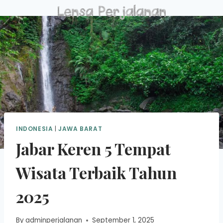
Skip
to
content
INDONESIA
|
JAWA BARAT
Jabar Keren 5 Tempat
Wisata Terbaik Tahun
2025
By
adminperjalanan
September 1, 2025