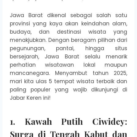
Jawa Barat dikenal sebagai salah satu
provinsi yang kaya akan keindahan alam,
budaya, dan destinasi wisata yang
menakjubkan. Dengan beragam pilihan dari
pegunungan, pantai, hingga situs
bersejarah, Jawa Barat selalu menarik
perhatian wisatawan lokal maupun
mancanegara. Menyambut tahun 2025,
mari kita ulas 5 tempat wisata terbaik dan
paling populer yang wajib dikunjungi di
Jabar Keren ini!
1. Kawah Putih Ciwidey:
Surga di Tengah Kabut dan