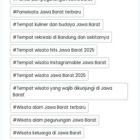
#
Pariwisata Jawa Barat terbaru
#
Tempat kuliner dan budaya Jawa Barat
#
Tempat rekreasi di Bandung dan sekitarnya
#
Tempat wisata hits Jawa Barat 2025
#
Tempat wisata instagramable Jawa Barat
#
Tempat wisata Jawa Barat 2025
#
Tempat wisata yang wajib dikunjungi di Jawa
Barat
#
Wisata alam Jawa Barat terbaru
#
Wisata alam pegunungan Jawa Barat
#
Wisata keluarga di Jawa Barat