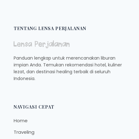
TENTANG LENSA PERJALANAN
Panduan lengkap untuk merencanakan liburan
impian Anda. Temukan rekomendasi hotel, kuliner
lezat, dan destinasi healing terbaik di seluruh
Indonesia.
NAVIGASI CEPAT
Home
Traveling