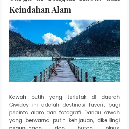
Keindahan Alam
Kawah putih yang terletak di daerah
Ciwidey ini adalah destinasi favorit bagi
pecinta alam dan fotografi. Danau kawah
yang berwarna putih kehijauan, dikelilingi
pegunungan dan hutan pinus,