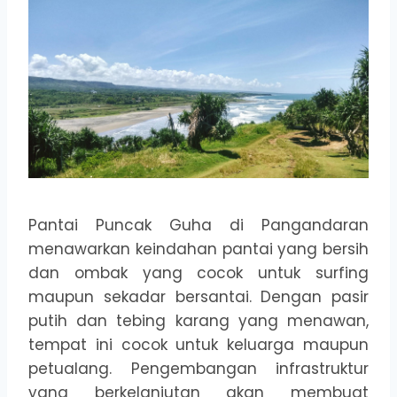
Pantai Puncak Guha di Pangandaran
menawarkan keindahan pantai yang bersih
dan ombak yang cocok untuk surfing
maupun sekadar bersantai. Dengan pasir
putih dan tebing karang yang menawan,
tempat ini cocok untuk keluarga maupun
petualang. Pengembangan infrastruktur
yang berkelanjutan akan membuat