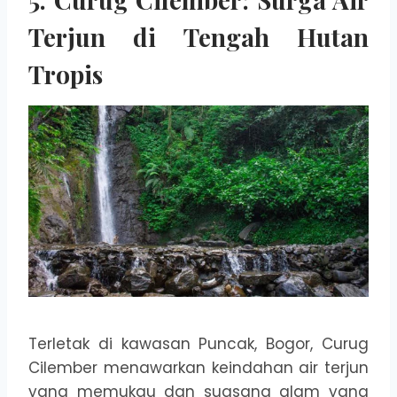
Terjun di Tengah Hutan
Tropis
Terletak di kawasan Puncak, Bogor, Curug
Cilember menawarkan keindahan air terjun
yang memukau dan suasana alam yang