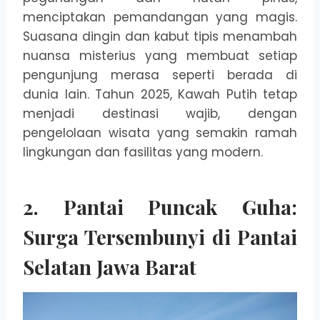
menciptakan pemandangan yang magis.
Suasana dingin dan kabut tipis menambah
nuansa misterius yang membuat setiap
pengunjung merasa seperti berada di
dunia lain. Tahun 2025, Kawah Putih tetap
menjadi destinasi wajib, dengan
pengelolaan wisata yang semakin ramah
lingkungan dan fasilitas yang modern.
2. Pantai Puncak Guha:
Surga Tersembunyi di Pantai
Selatan Jawa Barat