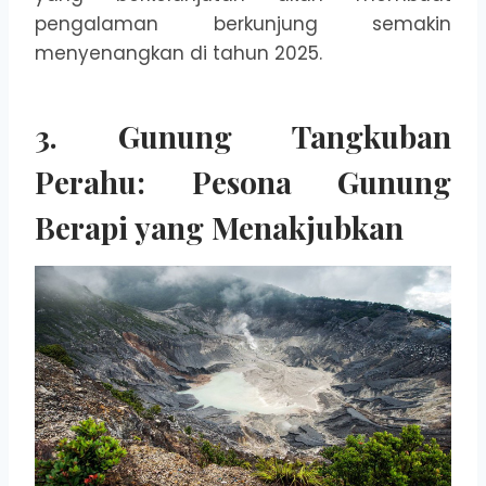
pengalaman berkunjung semakin
menyenangkan di tahun 2025.
3. Gunung Tangkuban
Perahu: Pesona Gunung
Berapi yang Menakjubkan