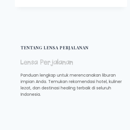
WISATA
RAMAH
ANAK
SAAT
LIBURAN
DI
PALEMBANG
TENTANG LENSA PERJALANAN
Panduan lengkap untuk merencanakan liburan
impian Anda. Temukan rekomendasi hotel, kuliner
lezat, dan destinasi healing terbaik di seluruh
Indonesia.