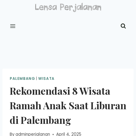
Skip
to
content
PALEMBANG
|
WISATA
Rekomendasi 8 Wisata
Ramah Anak Saat Liburan
di Palembang
By
adminperjalanan
April 4, 2025