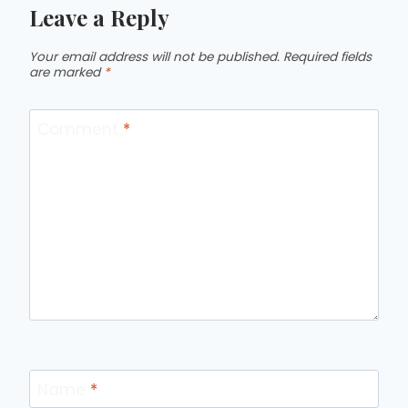
Leave a Reply
Your email address will not be published.
Required fields
are marked
*
Comment
*
Name
*