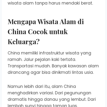
wisata alam tanpa harus mendaki berat.
Mengapa Wisata Alam di
China Cocok untuk
Keluarga?
China memiliki infrastruktur wisata yang
ramah. Jalur pejalan kaki tertata.
Transportasi mudah. Banyak kawasan alam
dirancang agar bisa dinikmati lintas usia.
Namun lebih dari itu, alam China
menghadirkan variasi. Dari pegunungan
dramatis hingga danau yang lembut. Dari
lembah sunyi hingga taman luas.