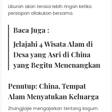
Liburan akan terasa lebih ringan ketika
persiapan dilakukan bersama.
Baca Juga :
Jelajahi 4 Wisata Alam di
Desa yang Asri di China
yang Begitu Menenangkan
Penutup: China, Tempat
Alam Menyatukan Keluarga
Zhangjiajie mengajarkan tentang kagum.