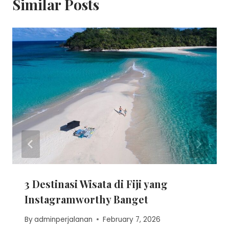
Similar Posts
3 Destinasi Wisata di Fiji yang
Instagramworthy Banget
By
adminperjalanan
February 7, 2026