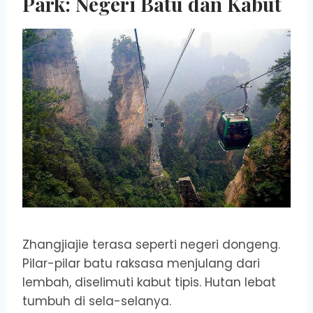
Park: Negeri Batu dan Kabut
Zhangjiajie terasa seperti negeri dongeng.
Pilar-pilar batu raksasa menjulang dari
lembah, diselimuti kabut tipis. Hutan lebat
tumbuh di sela-selanya.