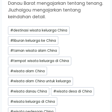
Danau Barat mengajarkan tentang tenang.
Jiuzhaigou mengajarkan tentang
keindahan detail.
Post
#
destinasi wisata keluarga China
Tags:
#
liburan keluarga ke China
#
taman wisata alam China
#
tempat wisata keluarga di China
#
wisata alam China
#
wisata alam China untuk keluarga
#
wisata danau China
#
wisata desa di China
#
wisata keluarga di China
#
wisata pedesaan China