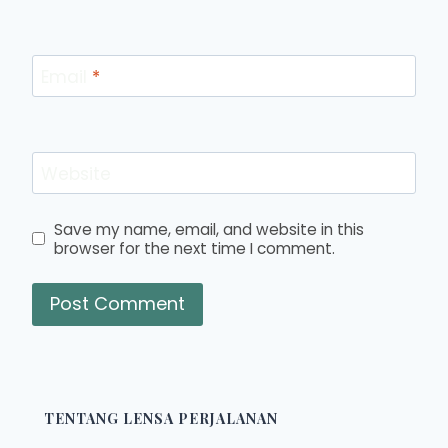
Email
*
Website
Save my name, email, and website in this
browser for the next time I comment.
TENTANG LENSA PERJALANAN