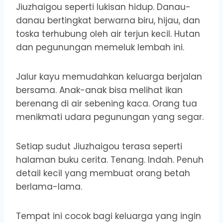
Jiuzhaigou seperti lukisan hidup. Danau-
danau bertingkat berwarna biru, hijau, dan
toska terhubung oleh air terjun kecil. Hutan
dan pegunungan memeluk lembah ini.
Jalur kayu memudahkan keluarga berjalan
bersama. Anak-anak bisa melihat ikan
berenang di air sebening kaca. Orang tua
menikmati udara pegunungan yang segar.
Setiap sudut Jiuzhaigou terasa seperti
halaman buku cerita. Tenang. Indah. Penuh
detail kecil yang membuat orang betah
berlama-lama.
Tempat ini cocok bagi keluarga yang ingin