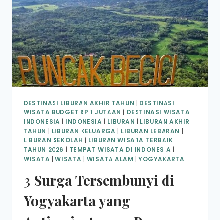
DESTINASI LIBURAN AKHIR TAHUN
|
DESTINASI
WISATA BUDGET RP 1 JUTAAN
|
DESTINASI WISATA
INDONESIA
|
INDONESIA
|
LIBURAN
|
LIBURAN AKHIR
TAHUN
|
LIBURAN KELUARGA
|
LIBURAN LEBARAN
|
LIBURAN SEKOLAH
|
LIBURAN WISATA TERBAIK
TAHUN 2026
|
TEMPAT WISATA DI INDONESIA
|
WISATA
|
WISATA
|
WISATA ALAM
|
YOGYAKARTA
3 Surga Tersembunyi di
Yogyakarta yang