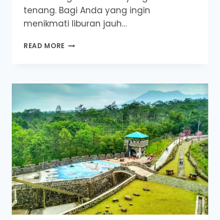
tenang. Bagi Anda yang ingin
menikmati liburan jauh…
3
READ MORE
SURGA
TERSEMBUNYI
DI
YOGYAKARTA
YANG
ANTIMAINSTREAM,
PESONA
ALAM
EKSOTIS
YANG
WAJIB
ANDA
JELAJAHI