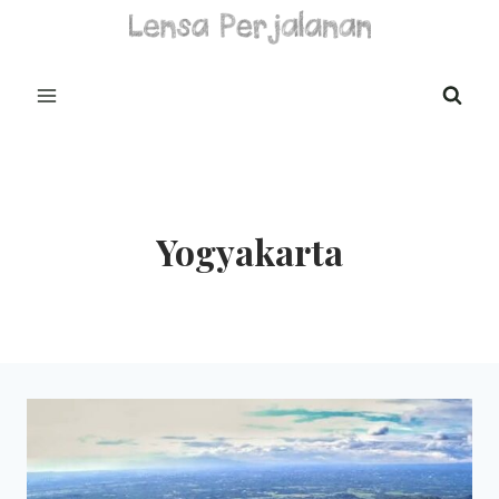
Skip
to
content
Yogyakarta