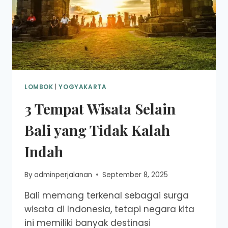
LOMBOK
|
YOGYAKARTA
3 Tempat Wisata Selain
Bali yang Tidak Kalah
Indah
By
adminperjalanan
September 8, 2025
Bali memang terkenal sebagai surga
wisata di Indonesia, tetapi negara kita
ini memiliki banyak destinasi