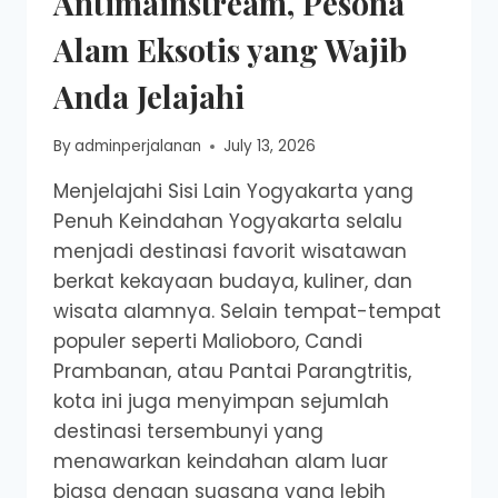
Antimainstream, Pesona
Alam Eksotis yang Wajib
Anda Jelajahi
By
adminperjalanan
July 13, 2026
Menjelajahi Sisi Lain Yogyakarta yang
Penuh Keindahan Yogyakarta selalu
menjadi destinasi favorit wisatawan
berkat kekayaan budaya, kuliner, dan
wisata alamnya. Selain tempat-tempat
populer seperti Malioboro, Candi
Prambanan, atau Pantai Parangtritis,
kota ini juga menyimpan sejumlah
destinasi tersembunyi yang
menawarkan keindahan alam luar
biasa dengan suasana yang lebih