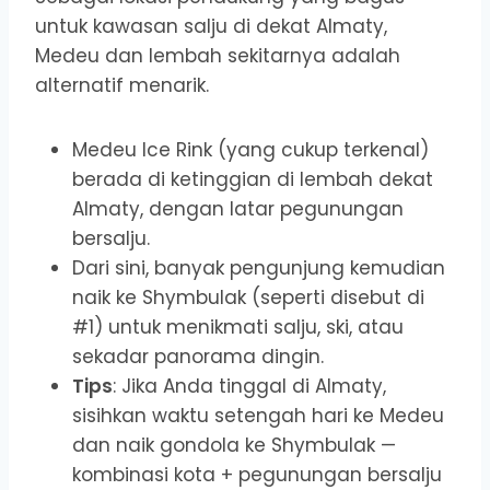
untuk kawasan salju di dekat Almaty,
Medeu dan lembah sekitarnya adalah
alternatif menarik.
Medeu Ice Rink (yang cukup terkenal)
berada di ketinggian di lembah dekat
Almaty, dengan latar pegunungan
bersalju.
Dari sini, banyak pengunjung kemudian
naik ke Shymbulak (seperti disebut di
#1) untuk menikmati salju, ski, atau
sekadar panorama dingin.
Tips
: Jika Anda tinggal di Almaty,
sisihkan waktu setengah hari ke Medeu
dan naik gondola ke Shymbulak —
kombinasi kota + pegunungan bersalju