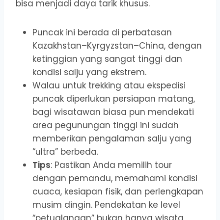
bisa menjadi daya tarik khusus.
Puncak ini berada di perbatasan
Kazakhstan–Kyrgyzstan–China, dengan
ketinggian yang sangat tinggi dan
kondisi salju yang ekstrem.
Walau untuk trekking atau ekspedisi
puncak diperlukan persiapan matang,
bagi wisatawan biasa pun mendekati
area pegunungan tinggi ini sudah
memberikan pengalaman salju yang
“ultra” berbeda.
Tips
: Pastikan Anda memilih tour
dengan pemandu, memahami kondisi
cuaca, kesiapan fisik, dan perlengkapan
musim dingin. Pendekatan ke level
“petualangan” bukan hanya wisata