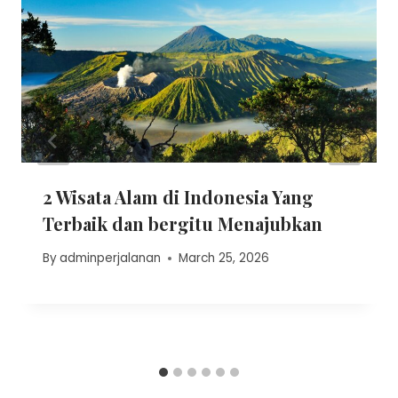
2 Wisata Alam di Indonesia Yang
Terbaik dan bergitu Menajubkan
By
adminperjalanan
March 25, 2026