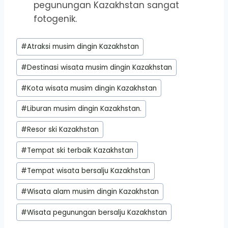
pegunungan Kazakhstan sangat
fotogenik.
Post
#
Atraksi musim dingin Kazakhstan
Tags:
#
Destinasi wisata musim dingin Kazakhstan
#
Kota wisata musim dingin Kazakhstan
#
Liburan musim dingin Kazakhstan.
#
Resor ski Kazakhstan
#
Tempat ski terbaik Kazakhstan
#
Tempat wisata bersalju Kazakhstan
#
Wisata alam musim dingin Kazakhstan
#
Wisata pegunungan bersalju Kazakhstan