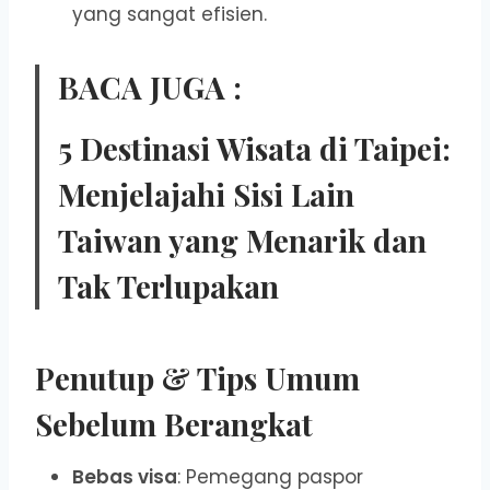
yang sangat efisien.
BACA JUGA :
5 Destinasi Wisata di Taipei:
Menjelajahi Sisi Lain
Taiwan yang Menarik dan
Tak Terlupakan
Penutup & Tips Umum
Sebelum Berangkat
Bebas visa
: Pemegang paspor