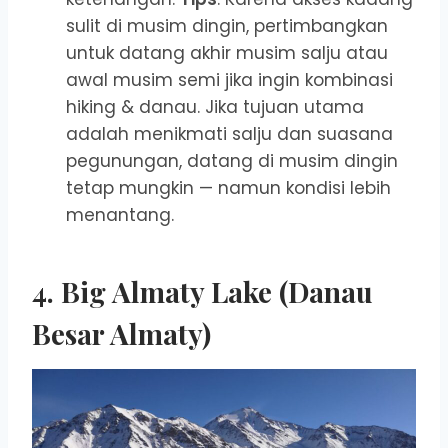
sulit di musim dingin, pertimbangkan
untuk datang akhir musim salju atau
awal musim semi jika ingin kombinasi
hiking & danau. Jika tujuan utama
adalah menikmati salju dan suasana
pegunungan, datang di musim dingin
tetap mungkin — namun kondisi lebih
menantang.
4. Big Almaty Lake (Danau
Besar Almaty)