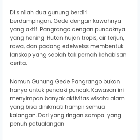
Di sinilah dua gunung berdiri
berdampingan. Gede dengan kawahnya
yang aktif. Pangrango dengan puncaknya
yang hening. Hutan hujan tropis, air terjun,
rawa, dan padang edelweiss membentuk
lanskap yang seolah tak pernah kehabisan
cerita.
Namun Gunung Gede Pangrango bukan
hanya untuk pendaki puncak. Kawasan ini
menyimpan banyak aktivitas wisata alam
yang bisa dinikmati hampir semua
kalangan. Dari yang ringan sampai yang
penuh petualangan.