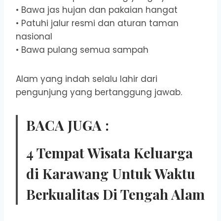
• Bawa jas hujan dan pakaian hangat
• Patuhi jalur resmi dan aturan taman
nasional
• Bawa pulang semua sampah
Alam yang indah selalu lahir dari
pengunjung yang bertanggung jawab.
BACA JUGA :
4 Tempat Wisata Keluarga
di Karawang Untuk Waktu
Berkualitas Di Tengah Alam