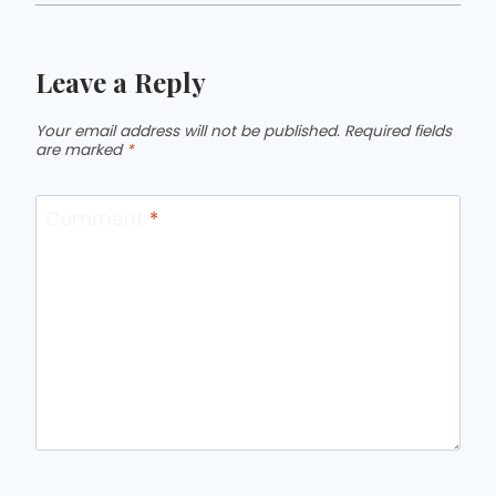
Leave a Reply
Your email address will not be published.
Required fields
are marked
*
Comment
*