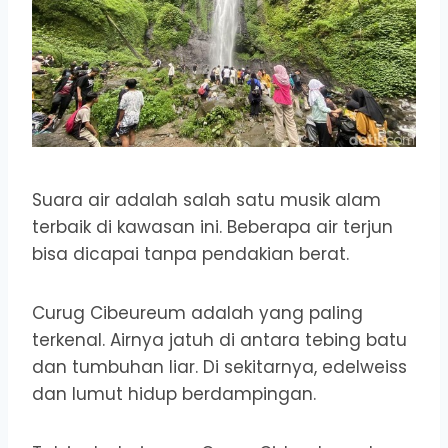
Suara air adalah salah satu musik alam
terbaik di kawasan ini. Beberapa air terjun
bisa dicapai tanpa pendakian berat.
Curug Cibeureum adalah yang paling
terkenal. Airnya jatuh di antara tebing batu
dan tumbuhan liar. Di sekitarnya, edelweiss
dan lumut hidup berdampingan.