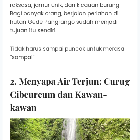
raksasa, jamur unik, dan kicauan burung.
Bagi banyak orang, berjalan perlahan di
hutan Gede Pangrango sudah menjadi
tujuan itu sendiri.
Tidak harus sampai puncak untuk merasa
“sampai”.
2. Menyapa Air Terjun: Curug
Cibeureum dan Kawan-
kawan