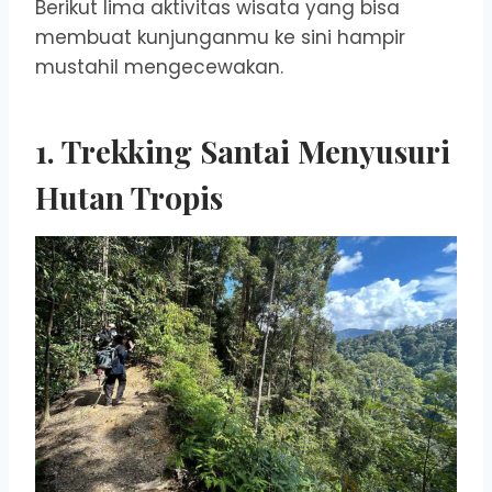
Berikut lima aktivitas wisata yang bisa
membuat kunjunganmu ke sini hampir
mustahil mengecewakan.
1. Trekking Santai Menyusuri
Hutan Tropis