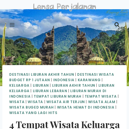
Skip
to
content
DESTINASI LIBURAN AKHIR TAHUN
|
DESTINASI WISATA
BUDGET RP 1 JUTAAN
|
INDONESIA
|
KARAWANG
|
KELUARGA
|
LIBURAN
|
LIBURAN AKHIR TAHUN
|
LIBURAN
KELUARGA
|
LIBURAN LEBARAN
|
LIBURAN MURAH DI
INDONESIA
|
TEMPAT LIBURAN MURAH
|
TEMPAT WISATA
|
WISATA
|
WISATA
|
WISATA AIR TERJUN
|
WISATA ALAM
|
WISATA BUGED MURAH
|
WISATA HEMAT DI INDONESIA
|
WISATA YANG LAGI HITS
4 Tempat Wisata Keluarga