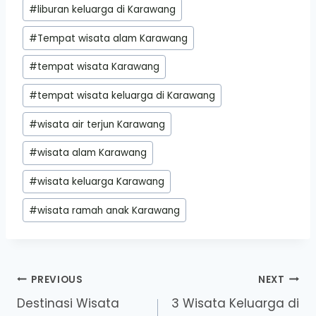
#
liburan keluarga di Karawang
#
Tempat wisata alam Karawang
#
tempat wisata Karawang
#
tempat wisata keluarga di Karawang
#
wisata air terjun Karawang
#
wisata alam Karawang
#
wisata keluarga Karawang
#
wisata ramah anak Karawang
Post
PREVIOUS
NEXT
Destinasi Wisata
3 Wisata Keluarga di
navigation