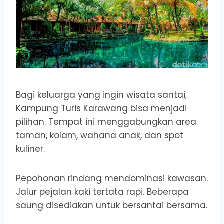
Bagi keluarga yang ingin wisata santai,
Kampung Turis Karawang bisa menjadi
pilihan. Tempat ini menggabungkan area
taman, kolam, wahana anak, dan spot
kuliner.
Pepohonan rindang mendominasi kawasan.
Jalur pejalan kaki tertata rapi. Beberapa
saung disediakan untuk bersantai bersama.