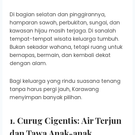
Di bagian selatan dan pinggirannya,
hamparan sawah, perbukitan, sungai, dan
kawasan hijau masih terjaga. Di sanalah
tempat-tempat wisata keluarga tumbuh.
Bukan sekadar wahana, tetapi ruang untuk
bernapas, bermain, dan kembali dekat
dengan alam.
Bagi keluarga yang rindu suasana tenang
tanpa harus pergi jauh, Karawang
menyimpan banyak pilihan.
1. Curug Cigentis: Air Terjun
dan Tawa Anak-anak