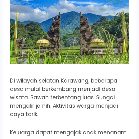
Di wilayah selatan Karawang, beberapa
desa mulai berkembang menjadi desa
wisata. Sawah terbentang luas. Sungai
mengalir jernih. Aktivitas warga menjadi
daya tarik.
Keluarga dapat mengajak anak menanam