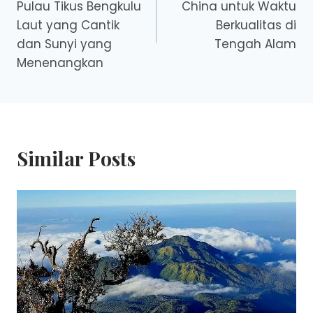
Pulau Tikus Bengkulu
China untuk Waktu
Laut yang Cantik
Berkualitas di
dan Sunyi yang
Tengah Alam
Menenangkan
Similar Posts