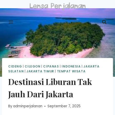
Skip
to
content
CIDENG
|
CILEGON
|
CIPANAS
|
INDONESIA
|
JAKARTA
SELATAN
|
JAKARTA TIMUR
|
TEMPAT WISATA
Destinasi Liburan Tak
Jauh Dari Jakarta
By
adminperjalanan
September 7, 2025