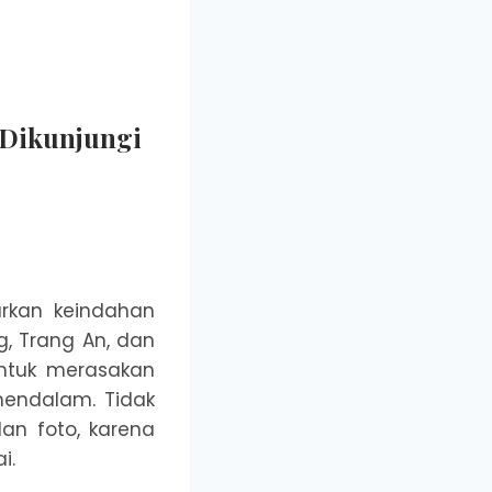
 Dikunjungi
rkan keindahan
, Trang An, dan
untuk merasakan
endalam. Tidak
dan foto, karena
i.