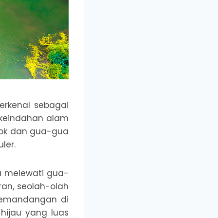
erkenal sebagai
 keindahan alam
lok dan gua-gua
ler.
a melewati gua-
ran, seolah-olah
Pemandangan di
hijau yang luas