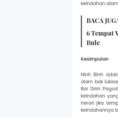
keindahan alam
BACA JUGA
6 Tempat W
Bule
Kesimpulan
Ninh Bình ada
alam bak lukis
Bai Dinh Pagod
keindahan yan
heran jika temp
keindahannya be