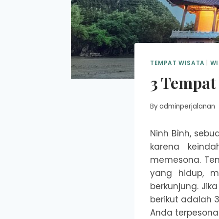
TEMPAT WISATA
|
WI
3 Tempat
By
adminperjalanan
Ninh Bình, sebua
karena kein
memesona. Temp
yang hidup, m
berkunjung. Ji
berikut adalah 
Anda terpesona 