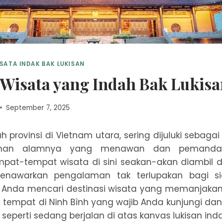
SATA INDAK BAK LUKISAN
 Wisata yang Indah Bak Lukis
September 7, 2025
h provinsi di Vietnam utara, sering dijuluki sebaga
dahan alamnya yang menawan dan pemanda
at-tempat wisata di sini seakan-akan diambil da
enawarkan pengalaman tak terlupakan bagi s
ka Anda mencari destinasi wisata yang memanjakan
3 tempat di Ninh Bình yang wajib Anda kunjungi 
seperti sedang berjalan di atas kanvas lukisan ind