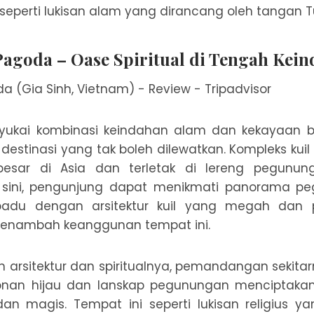
eperti lukisan alam yang dirancang oleh tangan Tu
 Pagoda – Oase Spiritual di Tengah Kei
ukai kombinasi keindahan alam dan kekayaan b
estinasi yang tak boleh dilewatkan. Kompleks kuil 
besar di Asia dan terletak di lereng pegunun
 sini, pengunjung dapat menikmati panorama p
adu dengan arsitektur kuil yang megah dan
enambah keanggunan tempat ini.
n arsitektur dan spiritualnya, pemandangan sekit
nan hijau dan lanskap pegunungan menciptaka
an magis. Tempat ini seperti lukisan religius