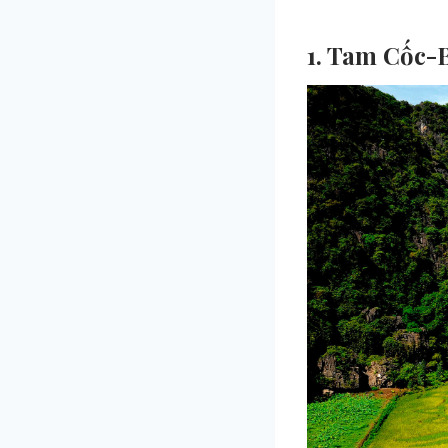
1. Tam Cốc-