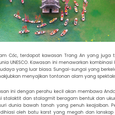
Tam Cốc, terdapat kawasan Trang An yang juga t
Dunia UNESCO. Kawasan ini menawarkan kombinasi
udaya yang luar biasa. Sungai-sungai yang berke
akjubkan menyajikan tontonan alam yang spektaku
asan ini dengan perahu kecil akan membawa And
i stalaktit dan stalagmit beragam bentuk dan uku
uri dunia bawah tanah yang penuh keajaiban. 
dihiasi oleh batu karst yang megah dan lanskap 