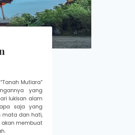
an
i “Tanah Mutiara”
ngannya yang
ri lukisan alam
iapa saja yang
 mata dan hati,
dan akan membuat
ah.