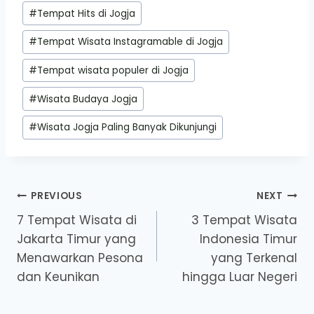
#
Tempat Hits di Jogja
#
Tempat Wisata Instagramable di Jogja
#
Tempat wisata populer di Jogja
#
Wisata Budaya Jogja
#
Wisata Jogja Paling Banyak Dikunjungi
Post
PREVIOUS
NEXT
7 Tempat Wisata di
3 Tempat Wisata
navigation
Jakarta Timur yang
Indonesia Timur
Menawarkan Pesona
yang Terkenal
dan Keunikan
hingga Luar Negeri