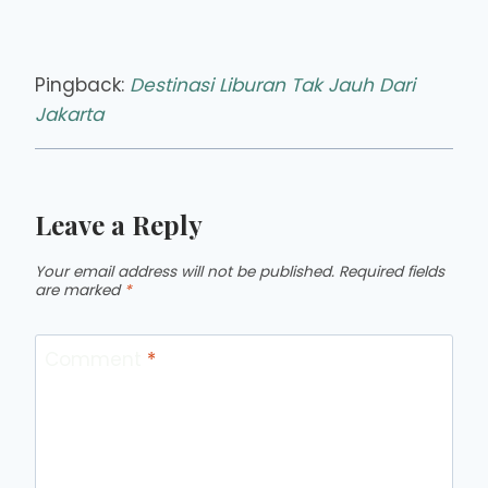
Pingback:
Destinasi Liburan Tak Jauh Dari
Jakarta
Leave a Reply
Your email address will not be published.
Required fields
are marked
*
Comment
*