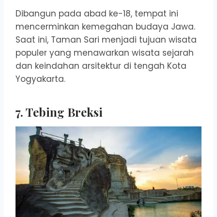
Dibangun pada abad ke-18, tempat ini
mencerminkan kemegahan budaya Jawa.
Saat ini, Taman Sari menjadi tujuan wisata
populer yang menawarkan wisata sejarah
dan keindahan arsitektur di tengah Kota
Yogyakarta.
7. Tebing Breksi