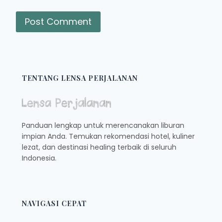
TENTANG LENSA PERJALANAN
Panduan lengkap untuk merencanakan liburan
impian Anda. Temukan rekomendasi hotel, kuliner
lezat, dan destinasi healing terbaik di seluruh
Indonesia.
NAVIGASI CEPAT