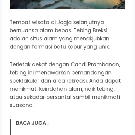
Tempat wisata di Jogja selanjutnya
bernuansa alam bebas. Tebing Breksi
adalah situs alam yang menakjubkan
dengan formasi batu kapur yang unik.
Terletak dekat dengan Candi Prambanan,
tebing ini menawarkan pemandangan
spektakuler dan area rekreasi. Anda dapat
menikmati keindahan alam, naik tebing,
atau sekadar bersantai sambil menikmati
suasana.
BACA JUGA :