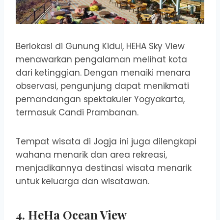
Berlokasi di Gunung Kidul, HEHA Sky View
menawarkan pengalaman melihat kota
dari ketinggian. Dengan menaiki menara
observasi, pengunjung dapat menikmati
pemandangan spektakuler Yogyakarta,
termasuk Candi Prambanan.
Tempat wisata di Jogja ini juga dilengkapi
wahana menarik dan area rekreasi,
menjadikannya destinasi wisata menarik
untuk keluarga dan wisatawan.
4. HeHa Ocean View