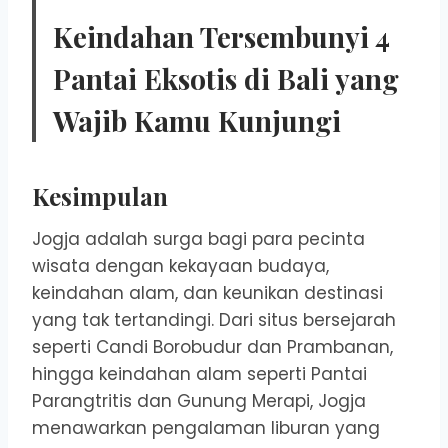
Keindahan Tersembunyi 4
Pantai Eksotis di Bali yang
Wajib Kamu Kunjungi
Kesimpulan
Jogja adalah surga bagi para pecinta
wisata dengan kekayaan budaya,
keindahan alam, dan keunikan destinasi
yang tak tertandingi. Dari situs bersejarah
seperti Candi Borobudur dan Prambanan,
hingga keindahan alam seperti Pantai
Parangtritis dan Gunung Merapi, Jogja
menawarkan pengalaman liburan yang