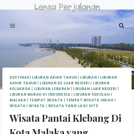
Skip
to
content
DESTINASI LIBURAN AKHIR TAHUN
|
LIBURAN
|
LIBURAN
AKHIR TAHUN
|
LIBURAN KE LUAR NEGERI
|
LIBURAN
KELUARGA
|
LIBURAN LEBARAN
|
LIBURAN LUAR NEGERI
|
LIBURAN MURAH DI INDONESIA
|
LIBURAN SEKOLAH
|
MALAKA
|
TEMPAT WISATA
|
TEMPAT WISATA INDAH
|
WISATA
|
WISATA
|
WISATA YANG LAGI HITS
Wisata Pantai Klebang Di
Kota Malaka yang