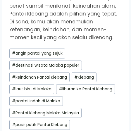
penat sambil menikmati keindahan alam,
Pantai Klebang adalah pilihan yang tepat.
Di sana, kamu akan menemukan
ketenangan, keindahan, dan momen-
momen kecil yang akan selalu dikenang.
Post
#
angin pantai yang sejuk
Tags:
#
destinasi wisata Malaka populer
#
keindahan Pantai Klebang
#
Klebang
#
laut biru di Malaka
#
liburan ke Pantai Klebang
#
pantai indah di Malaka
#
Pantai Klebang Melaka Malaysia
#
pasir putih Pantai Klebang