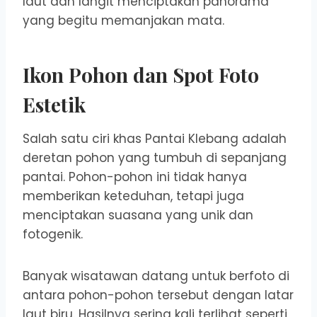
laut dan langit menciptakan panorama
yang begitu memanjakan mata.
Ikon Pohon dan Spot Foto
Estetik
Salah satu ciri khas Pantai Klebang adalah
deretan pohon yang tumbuh di sepanjang
pantai. Pohon-pohon ini tidak hanya
memberikan keteduhan, tetapi juga
menciptakan suasana yang unik dan
fotogenik.
Banyak wisatawan datang untuk berfoto di
antara pohon-pohon tersebut dengan latar
laut biru. Hasilnya sering kali terlihat seperti