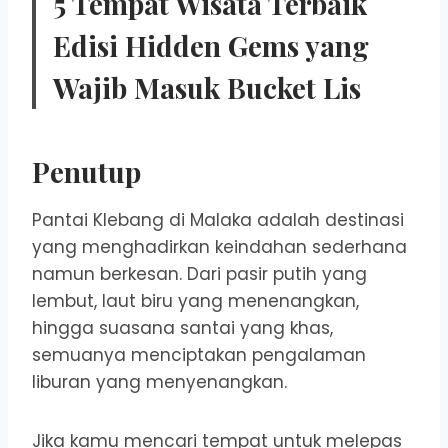
5 Tempat Wisata Terbaik
Edisi Hidden Gems yang
Wajib Masuk Bucket Lis
Penutup
Pantai Klebang di Malaka adalah destinasi
yang menghadirkan keindahan sederhana
namun berkesan. Dari pasir putih yang
lembut, laut biru yang menenangkan,
hingga suasana santai yang khas,
semuanya menciptakan pengalaman
liburan yang menyenangkan.
Jika kamu mencari tempat untuk melepas