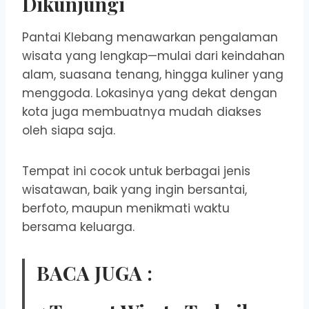
Dikunjungi
Pantai Klebang menawarkan pengalaman
wisata yang lengkap—mulai dari keindahan
alam, suasana tenang, hingga kuliner yang
menggoda. Lokasinya yang dekat dengan
kota juga membuatnya mudah diakses
oleh siapa saja.
Tempat ini cocok untuk berbagai jenis
wisatawan, baik yang ingin bersantai,
berfoto, maupun menikmati waktu
bersama keluarga.
BACA JUGA :