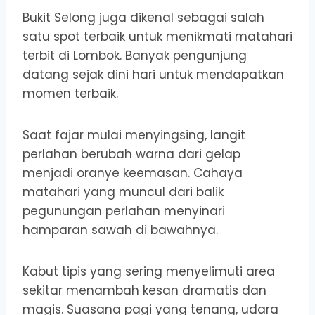
Bukit Selong juga dikenal sebagai salah
satu spot terbaik untuk menikmati matahari
terbit di Lombok. Banyak pengunjung
datang sejak dini hari untuk mendapatkan
momen terbaik.
Saat fajar mulai menyingsing, langit
perlahan berubah warna dari gelap
menjadi oranye keemasan. Cahaya
matahari yang muncul dari balik
pegunungan perlahan menyinari
hamparan sawah di bawahnya.
Kabut tipis yang sering menyelimuti area
sekitar menambah kesan dramatis dan
magis. Suasana pagi yang tenang, udara