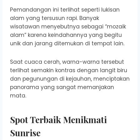
Pemandangan ini terlihat seperti lukisan
alam yang tersusun rapi. Banyak
wisatawan menyebutnya sebagai “mozaik
alam” karena keindahannya yang begitu
unik dan jarang ditemukan di tempat lain.
Saat cuaca cerah, warna-warna tersebut
terlihat semakin kontras dengan langit biru
dan pegunungan di kejauhan, menciptakan
panorama yang sangat memanjakan
mata.
Spot Terbaik Menikmati
Sunrise