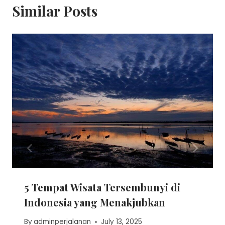
Similar Posts
5 Tempat Wisata Tersembunyi di
Indonesia yang Menakjubkan
By
adminperjalanan
July 13, 2025