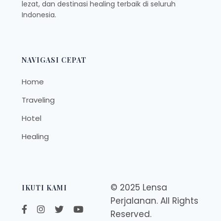
lezat, dan destinasi healing terbaik di seluruh
Indonesia.
NAVIGASI CEPAT
Home
Traveling
Hotel
Healing
© 2025 Lensa
IKUTI KAMI
Perjalanan. All Rights
Reserved.