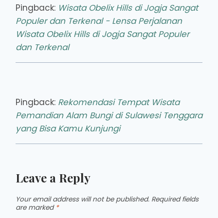
Pingback:
Wisata Obelix Hills di Jogja Sangat
Populer dan Terkenal - Lensa Perjalanan
Wisata Obelix Hills di Jogja Sangat Populer
dan Terkenal
Pingback:
Rekomendasi Tempat Wisata
Pemandian Alam Bungi di Sulawesi Tenggara
yang Bisa Kamu Kunjungi
Leave a Reply
Your email address will not be published.
Required fields
are marked
*