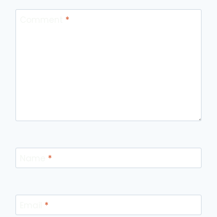
Comment
*
Name
*
Email
*