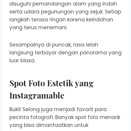
disuguhi pemandangan alam yang indah
serta udara pegunungan yang sejuk. Setiap
langkah terasa ringan karena keindahan
yang terus menemani.
Sesampainya di puncak, rasa lelah
langsung terbayar dengan panorama yang
luar biasa.
Spot Foto Estetik yang
Instagramable
Bukit Selong juga menjadi favorit para
pecinta fotografi. Banyak spot foto menarik
yang bisa dimanfaatkan untuk