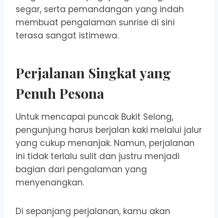
segar, serta pemandangan yang indah
membuat pengalaman sunrise di sini
terasa sangat istimewa.
Perjalanan Singkat yang
Penuh Pesona
Untuk mencapai puncak Bukit Selong,
pengunjung harus berjalan kaki melalui jalur
yang cukup menanjak. Namun, perjalanan
ini tidak terlalu sulit dan justru menjadi
bagian dari pengalaman yang
menyenangkan.
Di sepanjang perjalanan, kamu akan