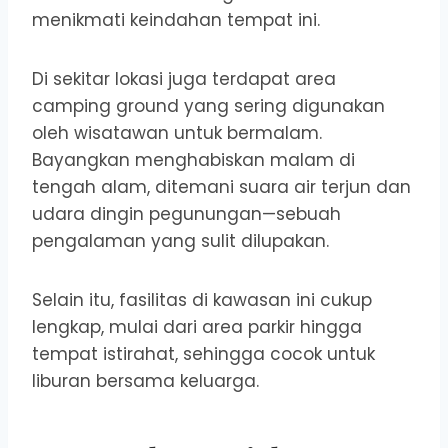
menikmati keindahan tempat ini.
Di sekitar lokasi juga terdapat area
camping ground yang sering digunakan
oleh wisatawan untuk bermalam.
Bayangkan menghabiskan malam di
tengah alam, ditemani suara air terjun dan
udara dingin pegunungan—sebuah
pengalaman yang sulit dilupakan.
Selain itu, fasilitas di kawasan ini cukup
lengkap, mulai dari area parkir hingga
tempat istirahat, sehingga cocok untuk
liburan bersama keluarga.