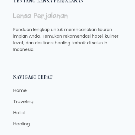
TENTANG LENSA PERJALANAN
Panduan lengkap untuk merencanakan liburan
impian Anda. Temukan rekomendasi hotel, kuliner
lezat, dan destinasi healing terbaik di seluruh
Indonesia.
NAVIGASI CEPAT
Home
Traveling
Hotel
Healing