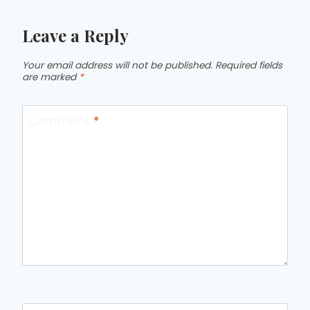
Leave a Reply
Your email address will not be published.
Required fields
are marked
*
Comment
*