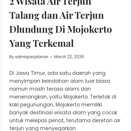
2 Wisata Air Terjun
Talang dan Air Terjun
Dlundung Di Mojokerto
Yang Terkemal
By
adminperjalanan
March 22, 2026
Di Jawa Timur, ada satu daerah yang
menyimpan keindahan alam luar biasa
namun masih terasa alami dan
menenangkan, yaitu
Mojokerto
. Terletak di
kaki pegunungan, Mojokerto memiliki
banyak destinasi wisata alam yang cocok
untuk melepas penat, terutama deretan air
terjun yang menyegarkan.