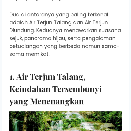
Dua di antaranya yang paling terkenal
adalah Air Terjun Talang dan Air Terjun
Dlundung. Keduanya menawarkan suasana
sejuk, panorama hijau, serta pengalaman
petualangan yang berbeda namun sama-
sama memikat.
1. Air Terjun Talang,
Keindahan Tersembunyi
yang Menenangkan