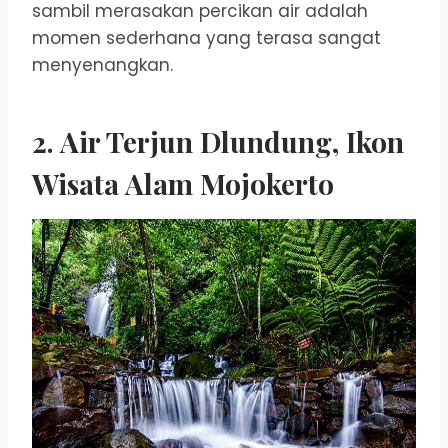
sambil merasakan percikan air adalah
momen sederhana yang terasa sangat
menyenangkan.
2. Air Terjun Dlundung, Ikon
Wisata Alam Mojokerto