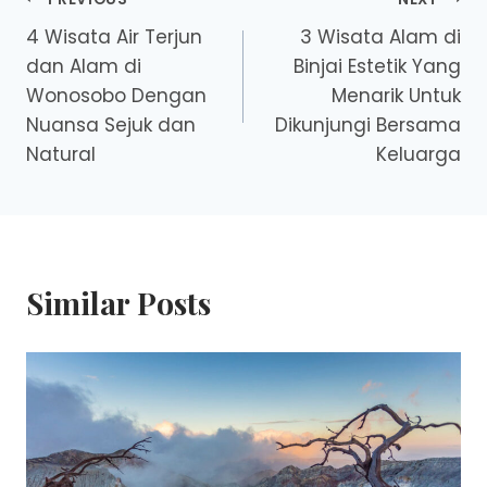
Post
4 Wisata Air Terjun
3 Wisata Alam di
navigation
dan Alam di
Binjai Estetik Yang
Wonosobo Dengan
Menarik Untuk
Nuansa Sejuk dan
Dikunjungi Bersama
Natural
Keluarga
Similar Posts