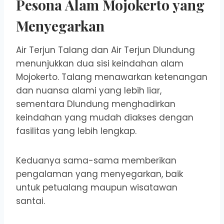
Pesona Alam Mojokerto yang
Menyegarkan
Air Terjun Talang dan Air Terjun Dlundung
menunjukkan dua sisi keindahan alam
Mojokerto. Talang menawarkan ketenangan
dan nuansa alami yang lebih liar,
sementara Dlundung menghadirkan
keindahan yang mudah diakses dengan
fasilitas yang lebih lengkap.
Keduanya sama-sama memberikan
pengalaman yang menyegarkan, baik
untuk petualang maupun wisatawan
santai.