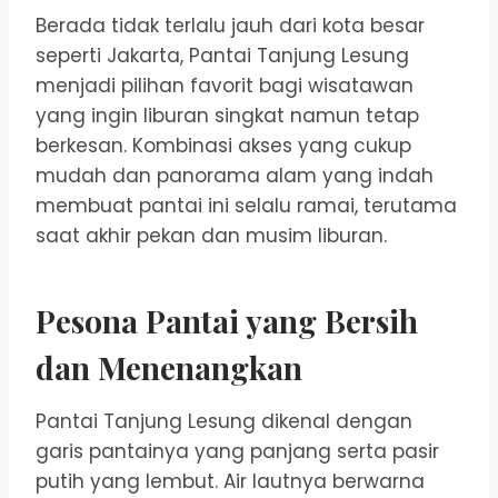
Berada tidak terlalu jauh dari kota besar
seperti
Jakarta
, Pantai Tanjung Lesung
menjadi pilihan favorit bagi wisatawan
yang ingin liburan singkat namun tetap
berkesan. Kombinasi akses yang cukup
mudah dan panorama alam yang indah
membuat pantai ini selalu ramai, terutama
saat akhir pekan dan musim liburan.
Pesona Pantai yang Bersih
dan Menenangkan
Pantai Tanjung Lesung dikenal dengan
garis pantainya yang panjang serta pasir
putih yang lembut. Air lautnya berwarna