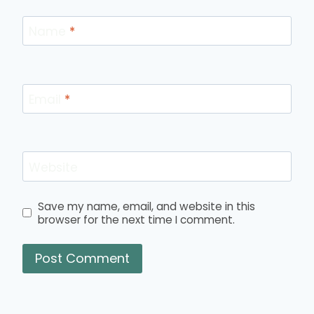
Name
*
Email
*
Website
Save my name, email, and website in this
browser for the next time I comment.