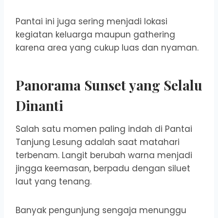
Pantai ini juga sering menjadi lokasi
kegiatan keluarga maupun gathering
karena area yang cukup luas dan nyaman.
Panorama Sunset yang Selalu
Dinanti
Salah satu momen paling indah di Pantai
Tanjung Lesung adalah saat matahari
terbenam. Langit berubah warna menjadi
jingga keemasan, berpadu dengan siluet
laut yang tenang.
Banyak pengunjung sengaja menunggu