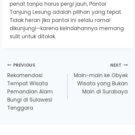
penat tanpa harus pergi jauh, Pantai
Tanjung Lesung adalah pilihan yang tepat.
Tidak heran jika pantai ini selalu ramai
dikunjungi—karena keindahannya memang
sulit untuk ditolak.
Post
PREVIOUS
NEXT
Rekomendasi
Main-main ke Obyek
navigation
Tempat Wisata
Wisata yang Bukan
Pemandian Alam
Main di Surabaya
Bungi di Sulawesi
Tenggara