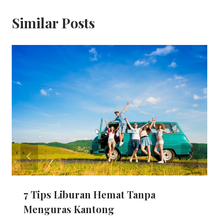
Similar Posts
7 Tips Liburan Hemat Tanpa
Menguras Kantong