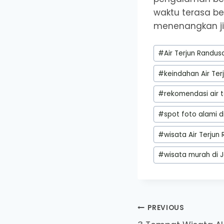
waktu terasa be
menenangkan ji
Post
#
Air Terjun Randusa
Tags:
#
keindahan Air Te
#
rekomendasi air t
#
spot foto alami di
#
wisata Air Terjun
#
wisata murah di J
Post
PREVIOUS