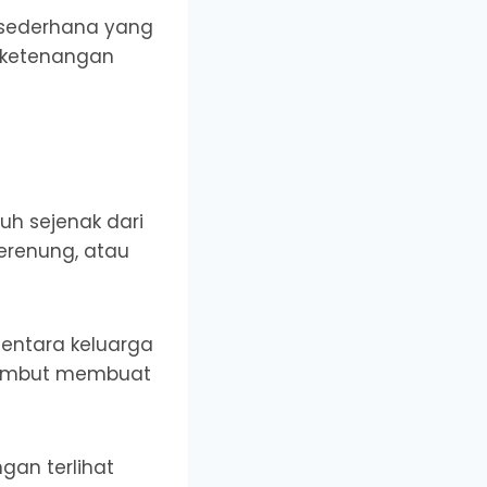
 sederhana yang
h ketenangan
uh sejenak dari
merenung, atau
entara keluarga
g lembut membuat
gan terlihat