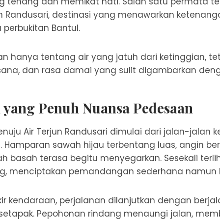
g tenang dan memikat hati. Salah satu permata te
un Randusari
, destinasi yang menawarkan ketenanga
 perbukitan Bantul.
ukan hanya tentang air yang jatuh dari ketinggian, t
sana, dan rasa damai yang sulit digambarkan den
n yang Penuh Nuansa Pedesaan
ju Air Terjun Randusari dimulai dari jalan-jalan ke
. Hamparan sawah hijau terbentang luas, angin be
 basah terasa begitu menyegarkan. Sesekali terli
ang, menciptakan pemandangan sederhana namun 
r kendaraan, perjalanan dilanjutkan dengan berjal
r setapak. Pepohonan rindang menaungi jalan, me