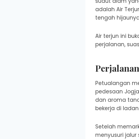
sudut alam yan
adalah
Air Terj
tengah hijaunya
Air terjun ini b
perjalanan, sua
Perjalana
Petualangan menu
pedesaan Jogja
dan aroma tanah
bekerja di lad
Setelah memarki
menyusuri jalu