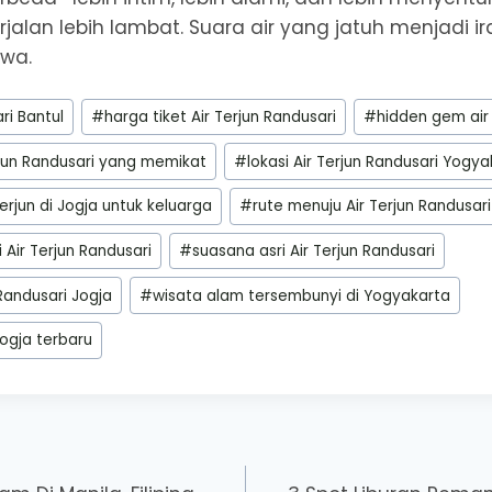
rjalan lebih lambat. Suara air yang jatuh menjadi 
wa.
ri Bantul
#
harga tiket Air Terjun Randusari
#
hidden gem air 
rjun Randusari yang memikat
#
lokasi Air Terjun Randusari Yogy
erjun di Jogja untuk keluarga
#
rute menuju Air Terjun Randusari
 Air Terjun Randusari
#
suasana asri Air Terjun Randusari
 Randusari Jogja
#
wisata alam tersembunyi di Yogyakarta
ogja terbaru