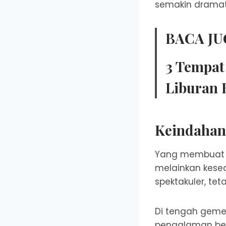
semakin dramatis
BACA JU
3 Tempat
Liburan 
Keindahan
Yang membuat A
melainkan kese
spektakuler, te
Di tengah gemer
pengalaman berbe