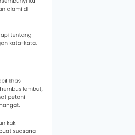
rsembunyi itu
n alami di
etapi tentang
gan kata-kata.
cil khas
rhembus lembut,
hat petani
hangat.
an kaki
mbuat suasana