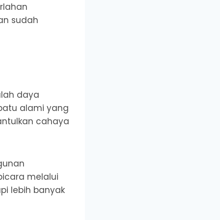
erlahan
han sudah
tulah daya
 batu alami yang
mantulkan cahaya
ngunan
icara melalui
pi lebih banyak