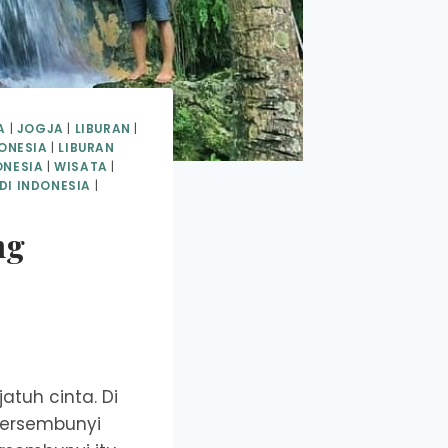
A
|
JOGJA
|
LIBURAN
|
DONESIA
|
LIBURAN
ONESIA
|
WISATA
|
DI INDONESIA
|
ng
tuh cinta. Di
tersembunyi