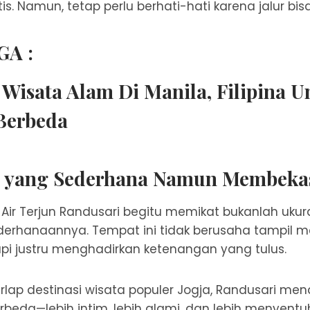
. Namun, tetap perlu berhati-hati karena jalur bisa
GA :
 Wisata Alam Di Manila, Filipina U
Berbeda
 yang Sederhana Namun Membeka
ir Terjun Randusari begitu memikat bukanlah ukur
derhanaannya. Tempat ini tidak berusaha tampil 
tapi justru menghadirkan ketenangan yang tulus.
lap destinasi wisata populer Jogja, Randusari me
da—lebih intim, lebih alami, dan lebih menyentuh h