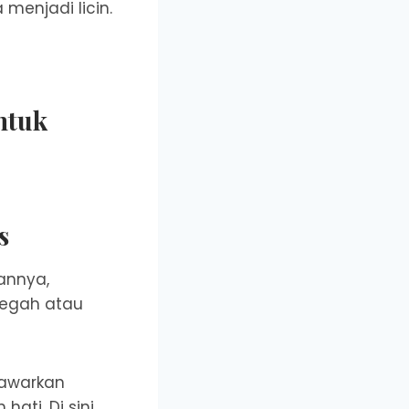
 menjadi licin.
ntuk
s
annya,
megah atau
nawarkan
ati. Di sini,