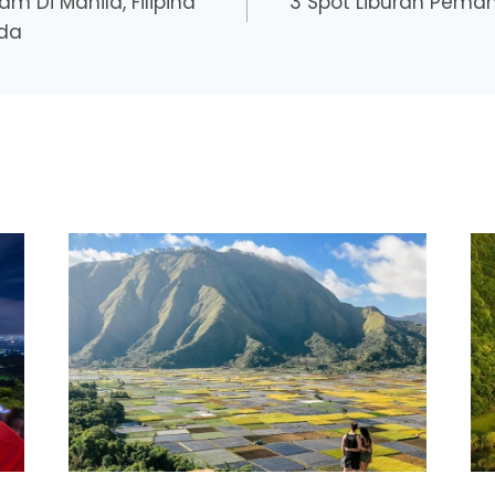
m Di Manila, Filipina
3 Spot Liburan Pem
eda