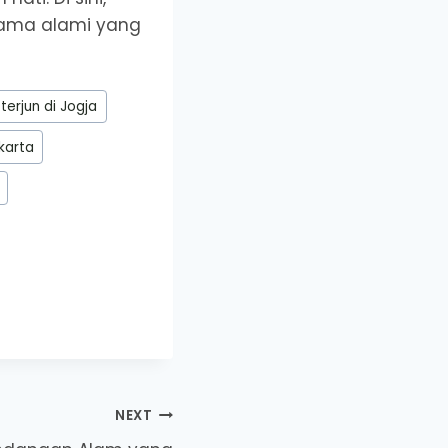
irama alami yang
terjun di Jogja
akarta
NEXT