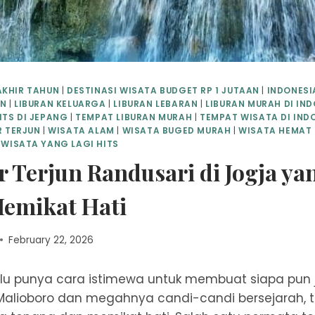
AKHIR TAHUN
|
DESTINASI WISATA BUDGET RP 1 JUTAAN
|
INDONESI
UN
|
LIBURAN KELUARGA
|
LIBURAN LEBARAN
|
LIBURAN MURAH DI IN
ITS DI JEPANG
|
TEMPAT LIBURAN MURAH
|
TEMPAT WISATA DI IND
R TERJUN
|
WISATA ALAM
|
WISATA BUGED MURAH
|
WISATA HEMAT 
|
WISATA YANG LAGI HITS
r Terjun Randusari di Jogja ya
Memikat Hati
February 22, 2026
lu punya cara istimewa untuk membuat siapa pun ja
 Malioboro dan megahnya candi-candi bersejarah, 