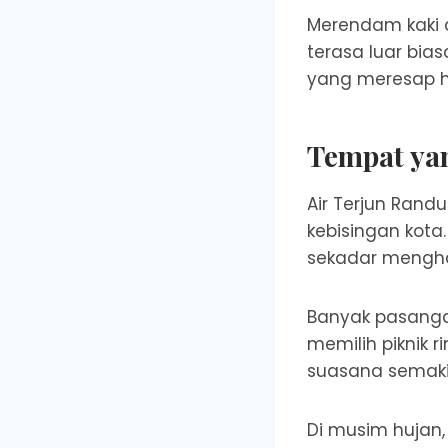
Merendam kaki 
terasa luar bia
yang meresap hi
Tempat ya
Air Terjun Rand
kebisingan kota.
sekadar mengha
Banyak pasanga
memilih piknik 
suasana semaki
Di musim hujan,