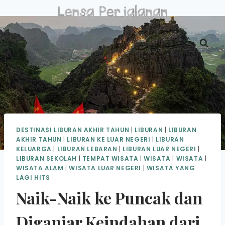
Skip
to
content
DESTINASI LIBURAN AKHIR TAHUN
|
LIBURAN
|
LIBURAN
AKHIR TAHUN
|
LIBURAN KE LUAR NEGERI
|
LIBURAN
KELUARGA
|
LIBURAN LEBARAN
|
LIBURAN LUAR NEGERI
|
LIBURAN SEKOLAH
|
TEMPAT WISATA
|
WISATA
|
WISATA
|
WISATA ALAM
|
WISATA LUAR NEGERI
|
WISATA YANG
LAGI HITS
Naik-Naik ke Puncak dan
Diganjar Keindahan dari