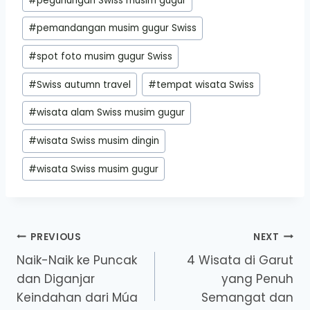
#
pegunungan Swiss musim gugur
#
pemandangan musim gugur Swiss
#
spot foto musim gugur Swiss
#
Swiss autumn travel
#
tempat wisata Swiss
#
wisata alam Swiss musim gugur
#
wisata Swiss musim dingin
#
wisata Swiss musim gugur
Post
PREVIOUS
NEXT
Naik-Naik ke Puncak
4 Wisata di Garut
navigation
dan Diganjar
yang Penuh
Keindahan dari Múa
Semangat dan