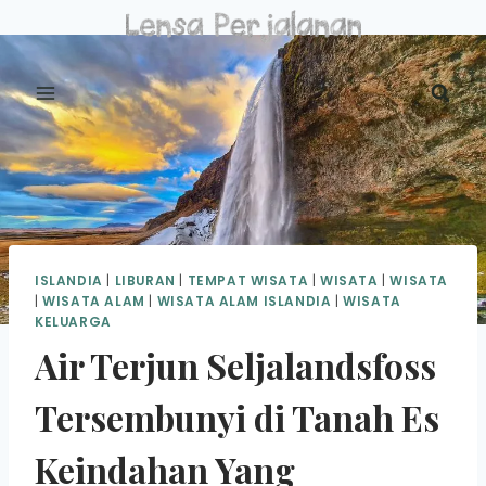
Skip
to
content
ISLANDIA
|
LIBURAN
|
TEMPAT WISATA
|
WISATA
|
WISATA
|
WISATA ALAM
|
WISATA ALAM ISLANDIA
|
WISATA
KELUARGA
Air Terjun Seljalandsfoss
Tersembunyi di Tanah Es
Keindahan Yang