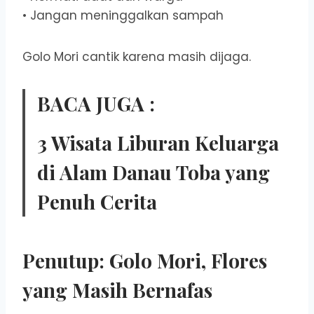
• Jangan meninggalkan sampah
Golo Mori cantik karena masih dijaga.
BACA JUGA :
3 Wisata Liburan Keluarga
di Alam Danau Toba yang
Penuh Cerita
Penutup: Golo Mori, Flores
yang Masih Bernafas