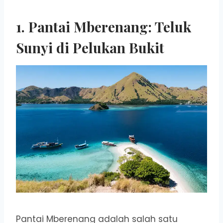
1. Pantai Mberenang: Teluk
Sunyi di Pelukan Bukit
Pantai Mberenang adalah salah satu