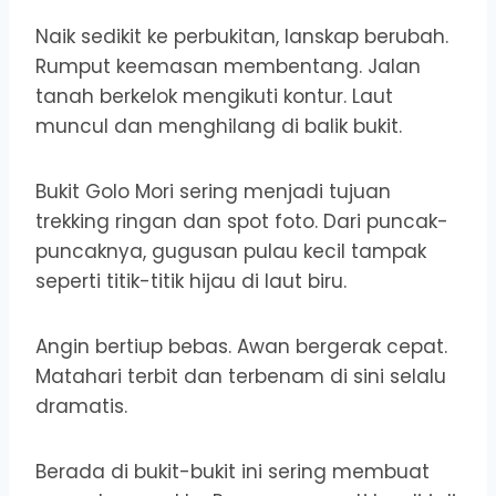
Naik sedikit ke perbukitan, lanskap berubah.
Rumput keemasan membentang. Jalan
tanah berkelok mengikuti kontur. Laut
muncul dan menghilang di balik bukit.
Bukit Golo Mori sering menjadi tujuan
trekking ringan dan spot foto. Dari puncak-
puncaknya, gugusan pulau kecil tampak
seperti titik-titik hijau di laut biru.
Angin bertiup bebas. Awan bergerak cepat.
Matahari terbit dan terbenam di sini selalu
dramatis.
Berada di bukit-bukit ini sering membuat