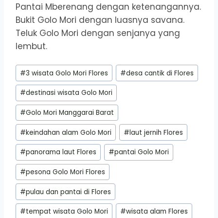
Pantai Mberenang dengan ketenangannya.
Bukit Golo Mori dengan luasnya savana.
Teluk Golo Mori dengan senjanya yang
lembut.
Post
#
3 wisata Golo Mori Flores
#
desa cantik di Flores
Tags:
#
destinasi wisata Golo Mori
#
Golo Mori Manggarai Barat
#
keindahan alam Golo Mori
#
laut jernih Flores
#
panorama laut Flores
#
pantai Golo Mori
#
pesona Golo Mori Flores
#
pulau dan pantai di Flores
#
tempat wisata Golo Mori
#
wisata alam Flores