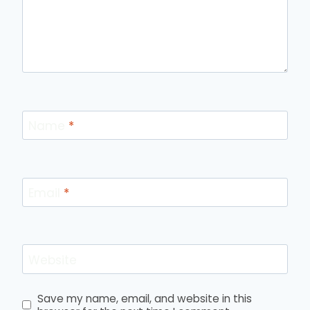
Name
*
Email
*
Website
Save my name, email, and website in this