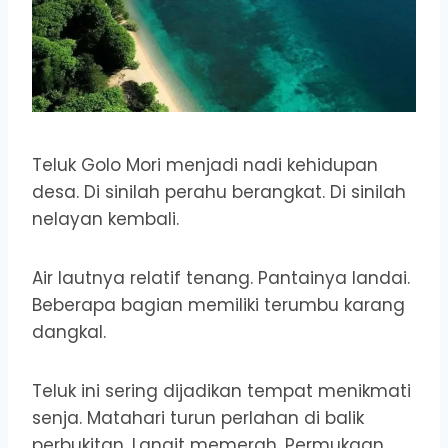
Teluk Golo Mori menjadi nadi kehidupan
desa. Di sinilah perahu berangkat. Di sinilah
nelayan kembali.
Air lautnya relatif tenang. Pantainya landai.
Beberapa bagian memiliki terumbu karang
dangkal.
Teluk ini sering dijadikan tempat menikmati
senja. Matahari turun perlahan di balik
perbukitan. Langit memerah. Permukaan