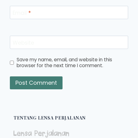
Email
*
Website
Save my name, email, and website in this
browser for the next time I comment.
TENTANG LENSA PERJALANAN