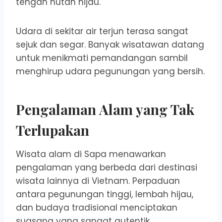
tengah hutan hijau.
Udara di sekitar air terjun terasa sangat
sejuk dan segar. Banyak wisatawan datang
untuk menikmati pemandangan sambil
menghirup udara pegunungan yang bersih.
Pengalaman Alam yang Tak
Terlupakan
Wisata alam di Sapa menawarkan
pengalaman yang berbeda dari destinasi
wisata lainnya di Vietnam. Perpaduan
antara pegunungan tinggi, lembah hijau,
dan budaya tradisional menciptakan
suasana yang sangat autentik.