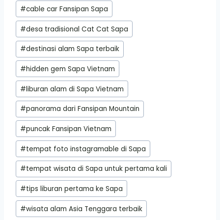
Post
#
cable car Fansipan Sapa
Tags:
#
desa tradisional Cat Cat Sapa
#
destinasi alam Sapa terbaik
#
hidden gem Sapa Vietnam
#
liburan alam di Sapa Vietnam
#
panorama dari Fansipan Mountain
#
puncak Fansipan Vietnam
#
tempat foto instagramable di Sapa
#
tempat wisata di Sapa untuk pertama kali
#
tips liburan pertama ke Sapa
#
wisata alam Asia Tenggara terbaik