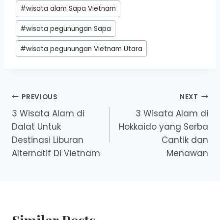
#
wisata alam Sapa Vietnam
#
wisata pegunungan Sapa
#
wisata pegunungan Vietnam Utara
Post
PREVIOUS
NEXT
3 Wisata Alam di
3 Wisata Alam di
navigation
Dalat Untuk
Hokkaido yang Serba
Destinasi Liburan
Cantik dan
Alternatif Di Vietnam
Menawan