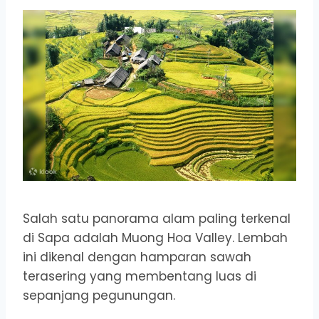
Salah satu panorama alam paling terkenal
di Sapa adalah Muong Hoa Valley. Lembah
ini dikenal dengan hamparan sawah
terasering yang membentang luas di
sepanjang pegunungan.