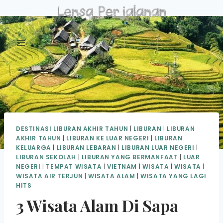
Skip
to
content
DESTINASI LIBURAN AKHIR TAHUN
|
LIBURAN
|
LIBURAN
AKHIR TAHUN
|
LIBURAN KE LUAR NEGERI
|
LIBURAN
KELUARGA
|
LIBURAN LEBARAN
|
LIBURAN LUAR NEGERI
|
LIBURAN SEKOLAH
|
LIBURAN YANG BERMANFAAT
|
LUAR
NEGERI
|
TEMPAT WISATA
|
VIETNAM
|
WISATA
|
WISATA
|
WISATA AIR TERJUN
|
WISATA ALAM
|
WISATA YANG LAGI
HITS
3 Wisata Alam Di Sapa