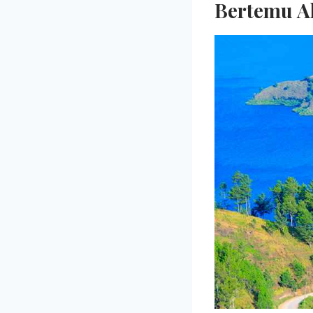
Bertemu A