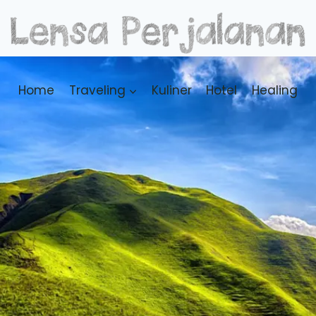
Home
Traveling
Kuliner
Hotel
Healing