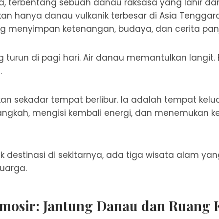
a, terbentang sebuah danau raksasa yang lahir dari
an hanya danau vulkanik terbesar di Asia Tenggara
g menyimpan ketenangan, budaya, dan cerita pan
ng turun di pagi hari. Air danau memantulkan langit. 
.
n sekadar tempat berlibur. Ia adalah tempat kelu
ngkah, mengisi kembali energi, dan menemukan k
k destinasi di sekitarnya, ada tiga wisata alam ya
luarga.
amosir: Jantung Danau dan Ruang 