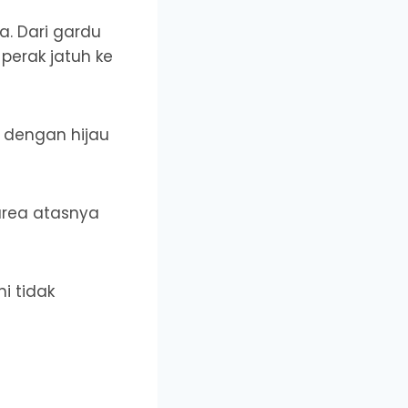
ba. Dari gardu
 perak jatuh ke
 dengan hijau
area atasnya
i tidak