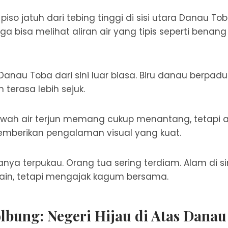
o-piso jatuh dari tebing tinggi di sisi utara Danau To
a bisa melihat aliran air yang tipis seperti benang
au Toba dari sini luar biasa. Biru danau berpadu
n terasa lebih sejuk.
awah air terjun memang cukup menantang, tetapi 
mberikan pengalaman visual yang kuat.
nya terpukau. Orang tua sering terdiam. Alam di sin
in, tetapi mengajak kagum bersama.
olbung: Negeri Hijau di Atas Danau