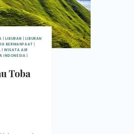
A
|
LIBURAN
|
LIBURAN
ANG BERMANFAAT
|
A
|
WISATA AIR
A INDONESIA
|
au Toba