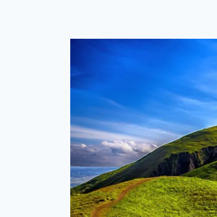
Skip
to
content