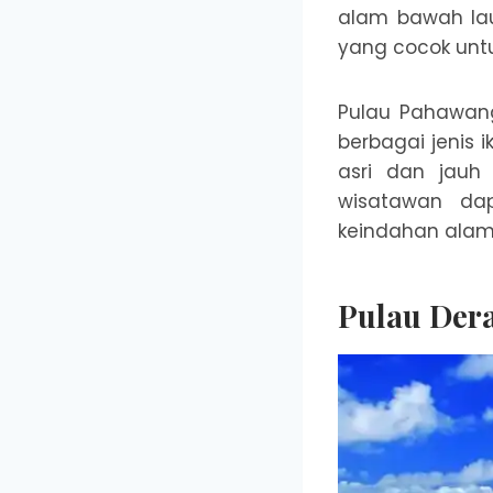
alam bawah lau
yang cocok untu
Pulau Pahawan
berbagai jenis i
asri dan jauh 
wisatawan da
keindahan alam
Pulau Der