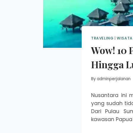
TRAVELING
|
WISATA
Wow! 10 P
Hingga L
By
adminperjalanan
Nusantara ini
yang sudah tida
Dari Pulau Su
kawasan Papua 