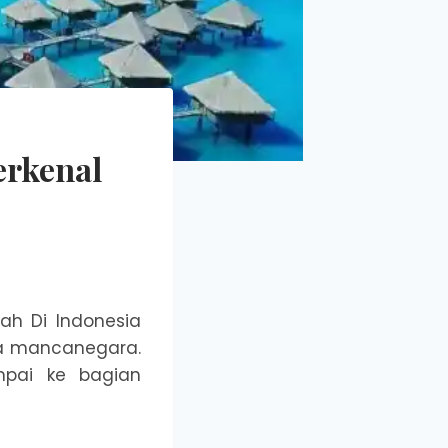
erkenal
h Di Indonesia
gga mancanegara.
mpai ke bagian