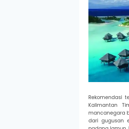
Rekomendasi te
Kalimantan Ti
mancanegara ba
dari gugusan 
padang lamun, h