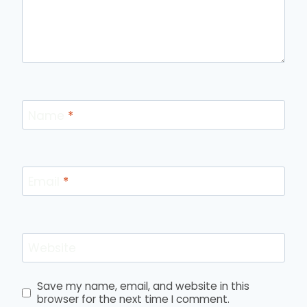
Name
*
Email
*
Website
Save my name, email, and website in this
browser for the next time I comment.