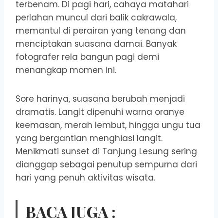
terbenam. Di pagi hari, cahaya matahari
perlahan muncul dari balik cakrawala,
memantul di perairan yang tenang dan
menciptakan suasana damai. Banyak
fotografer rela bangun pagi demi
menangkap momen ini.
Sore harinya, suasana berubah menjadi
dramatis. Langit dipenuhi warna oranye
keemasan, merah lembut, hingga ungu tua
yang bergantian menghiasi langit.
Menikmati sunset di Tanjung Lesung sering
dianggap sebagai penutup sempurna dari
hari yang penuh aktivitas wisata.
BACA JUGA :