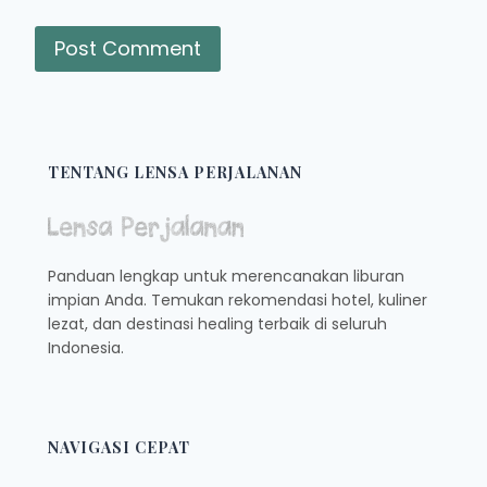
TENTANG LENSA PERJALANAN
Panduan lengkap untuk merencanakan liburan
impian Anda. Temukan rekomendasi hotel, kuliner
lezat, dan destinasi healing terbaik di seluruh
Indonesia.
NAVIGASI CEPAT