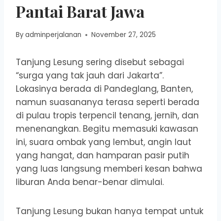
Pantai Barat Jawa
By
adminperjalanan
November 27, 2025
Tanjung Lesung sering disebut sebagai
“surga yang tak jauh dari Jakarta”.
Lokasinya berada di Pandeglang, Banten,
namun suasananya terasa seperti berada
di pulau tropis terpencil tenang, jernih, dan
menenangkan. Begitu memasuki kawasan
ini, suara ombak yang lembut, angin laut
yang hangat, dan hamparan pasir putih
yang luas langsung memberi kesan bahwa
liburan Anda benar-benar dimulai.
Tanjung Lesung bukan hanya tempat untuk