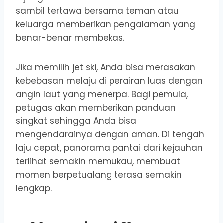
sambil tertawa bersama teman atau
keluarga memberikan pengalaman yang
benar-benar membekas.
Jika memilih jet ski, Anda bisa merasakan
kebebasan melaju di perairan luas dengan
angin laut yang menerpa. Bagi pemula,
petugas akan memberikan panduan
singkat sehingga Anda bisa
mengendarainya dengan aman. Di tengah
laju cepat, panorama pantai dari kejauhan
terlihat semakin memukau, membuat
momen berpetualang terasa semakin
lengkap.