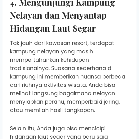
4. Mengunjungi Kampung
Nelayan dan Menyantap
Hidangan Laut Segar
Tak jauh dari kawasan resort, terdapat
kampung nelayan yang masih
mempertahankan kehidupan
tradisionalnya. Suasana sederhana di
kampung ini memberikan nuansa berbeda
dari riuhnya aktivitas wisata. Anda bisa
melihat langsung bagaimana nelayan
menyiapkan perahu, memperbaiki jaring,
atau memilah hasil tangkapan.
Selain itu, Anda juga bisa mencicipi
hidangan laut segar yang baru saja