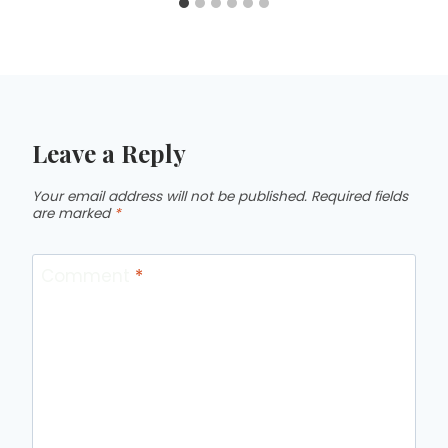
Leave a Reply
Your email address will not be published.
Required fields
are marked
*
Comment
*