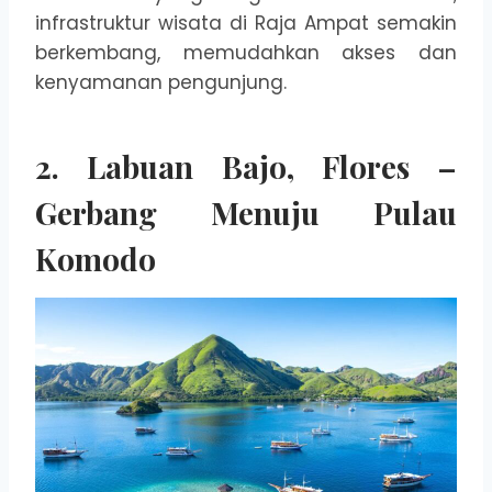
infrastruktur wisata di Raja Ampat semakin
berkembang, memudahkan akses dan
kenyamanan pengunjung.
2. Labuan Bajo, Flores –
Gerbang Menuju Pulau
Komodo