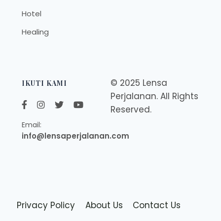
Hotel
Healing
© 2025 Lensa
IKUTI KAMI
Perjalanan. All Rights
Reserved.
Email:
info@lensaperjalanan.com
Privacy Policy
About Us
Contact Us