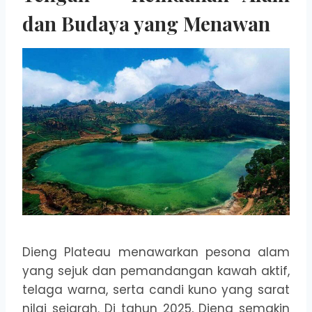
dan Budaya yang Menawan
Dieng Plateau menawarkan pesona alam
yang sejuk dan pemandangan kawah aktif,
telaga warna, serta candi kuno yang sarat
nilai sejarah. Di tahun 2025, Dieng semakin