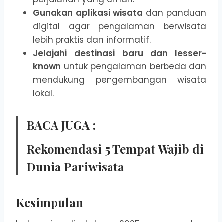
Gunakan aplikasi wisata
dan panduan
digital agar pengalaman berwisata
lebih praktis dan informatif.
Jelajahi destinasi baru dan lesser-
known
untuk pengalaman berbeda dan
mendukung pengembangan wisata
lokal.
BACA JUGA :
Rekomendasi 5 Tempat Wajib di
Dunia Pariwisata
Kesimpulan