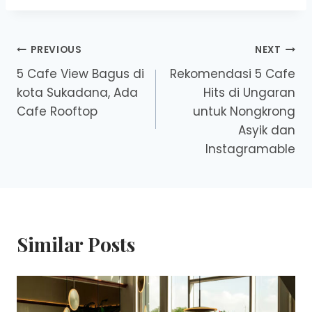
Post
PREVIOUS
NEXT
5 Cafe View Bagus di
Rekomendasi 5 Cafe
navigation
kota Sukadana, Ada
Hits di Ungaran
Cafe Rooftop
untuk Nongkrong
Asyik dan
Instagramable
Similar Posts