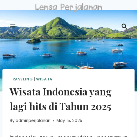
Skip
to
content
TRAVELING
|
WISATA
Wisata Indonesia yang
lagi hits di Tahun 2025
By
adminperjalanan
May 15, 2025