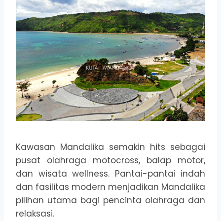
Kawasan Mandalika semakin hits sebagai
pusat olahraga motocross, balap motor,
dan wisata wellness. Pantai-pantai indah
dan fasilitas modern menjadikan Mandalika
pilihan utama bagi pencinta olahraga dan
relaksasi.