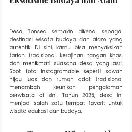
Desa Tonsea semakin dikenal sebagai
destinasi wisata budaya dan alam yang
autentik. Di sini, kamu bisa menyaksikan
tarian tradisional, kerajinan tangan khas,
dan menikmati suasana desa yang asri.
Spot foto Instagramable seperti sawah
hijau luas dan rumah adat tradisional
menambah keunikan pengalaman
berwisata di sini. Tahun 2025, desa ini
menjadi salah satu tempat favorit untuk
wisata edukasi dan budaya.