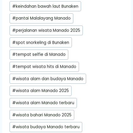
#
keindahan bawah laut Bunaken
#
pantai Malalayang Manado
#
perjalanan wisata Manado 2025
#
spot snorkeling di Bunaken
#
tempat selfie di Manado
#
tempat wisata hits di Manado
#
wisata alam dan budaya Manado
#
wisata alam Manado 2025
#
wisata alam Manado terbaru
#
wisata bahari Manado 2025
#
wisata budaya Manado terbaru