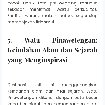
cocok untuk foto pre-wedding maupun
sekadar menikmati waktu berkualitas.
Fasilitas warung makan seafood segar siap
memanjakan lidahmu!
5. Watu Pinawetengan:
Keindahan Alam dan Sejarah
yang Menginspirasi
Destinasi unik ini menggabungkan
keindahan alam dan nilai sejarah. Watu
Pinawetengan dikenal dengan batu besar
yang bersejarah dan pemandangan alam