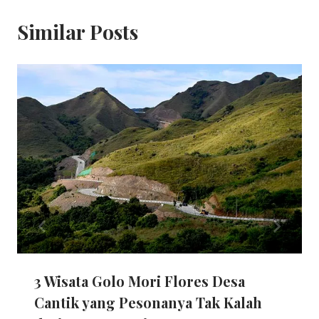
Similar Posts
3 Wisata Golo Mori Flores Desa
Cantik yang Pesonanya Tak Kalah