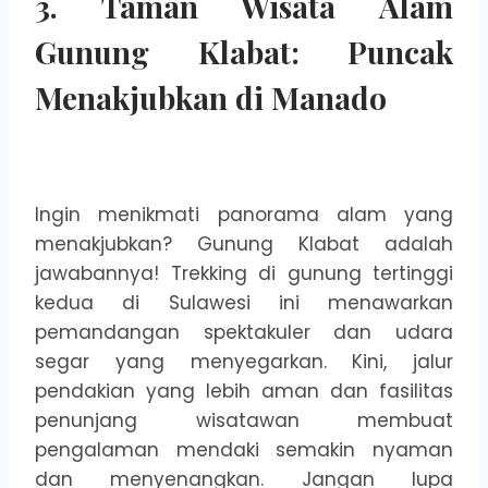
3. Taman Wisata Alam
Gunung Klabat: Puncak
Menakjubkan di Manado
Ingin menikmati panorama alam yang
menakjubkan? Gunung Klabat adalah
jawabannya! Trekking di gunung tertinggi
kedua di Sulawesi ini menawarkan
pemandangan spektakuler dan udara
segar yang menyegarkan. Kini, jalur
pendakian yang lebih aman dan fasilitas
penunjang wisatawan membuat
pengalaman mendaki semakin nyaman
dan menyenangkan. Jangan lupa