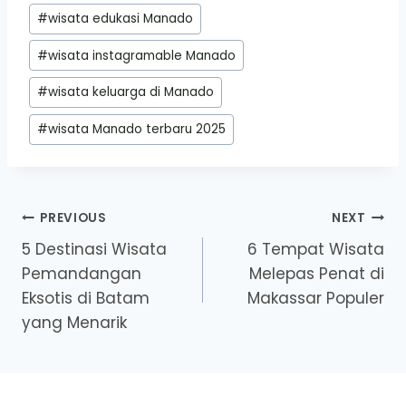
#
wisata edukasi Manado
#
wisata instagramable Manado
#
wisata keluarga di Manado
#
wisata Manado terbaru 2025
Post
PREVIOUS
NEXT
5 Destinasi Wisata
6 Tempat Wisata
navigation
Pemandangan
Melepas Penat di
Eksotis di Batam
Makassar Populer
yang Menarik