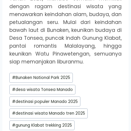
dengan ragam destinasi wisata yang
menawarkan keindahan alam, budaya, dan
petualangan seru. Mulai dari keindahan
bawah laut di Bunaken, keunikan budaya di
Desa Tonsea, puncak indah Gunung Klabat,
pantai romantis Malalayang, hingga
keunikan Watu Pinawetengan, semuanya
siap memanjakan liburanmu.
Post
#
Bunaken National Park 2025
Tags:
#
desa wisata Tonsea Manado
#
destinasi populer Manado 2025
#
destinasi wisata Manado tren 2025
#
gunung Klabat trekking 2025