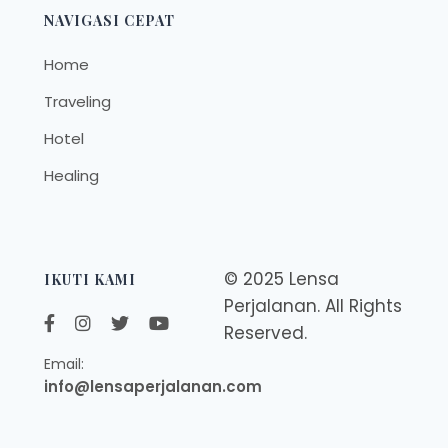
NAVIGASI CEPAT
Home
Traveling
Hotel
Healing
© 2025 Lensa
IKUTI KAMI
Perjalanan. All Rights
Reserved.
Email:
info@lensaperjalanan.com