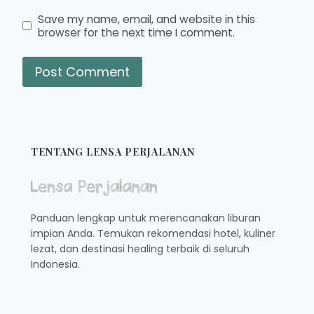
Save my name, email, and website in this
browser for the next time I comment.
TENTANG LENSA PERJALANAN
Panduan lengkap untuk merencanakan liburan
impian Anda. Temukan rekomendasi hotel, kuliner
lezat, dan destinasi healing terbaik di seluruh
Indonesia.