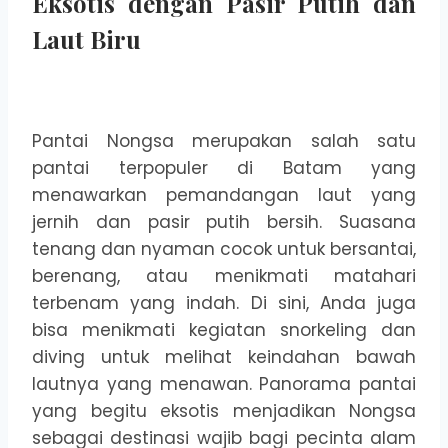
Eksotis dengan Pasir Putih dan
Laut Biru
Pantai Nongsa merupakan salah satu
pantai terpopuler di Batam yang
menawarkan pemandangan laut yang
jernih dan pasir putih bersih. Suasana
tenang dan nyaman cocok untuk bersantai,
berenang, atau menikmati matahari
terbenam yang indah. Di sini, Anda juga
bisa menikmati kegiatan snorkeling dan
diving untuk melihat keindahan bawah
lautnya yang menawan. Panorama pantai
yang begitu eksotis menjadikan Nongsa
sebagai destinasi wajib bagi pecinta alam