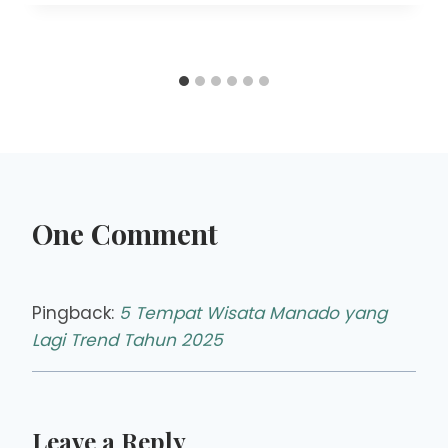
One Comment
Pingback:
5 Tempat Wisata Manado yang
Lagi Trend Tahun 2025
Leave a Reply