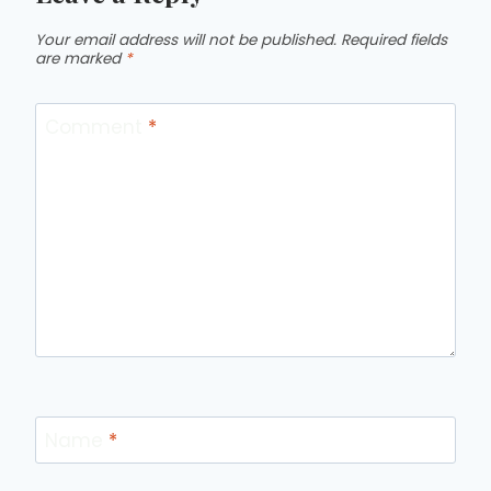
Your email address will not be published.
Required fields
are marked
*
Comment
*
Name
*