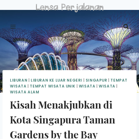
Skip
to
content
LIBURAN
|
LIBURAN KE LUAR NEGERI
|
SINGAPUR
|
TEMPAT
WISATA
|
TEMPAT WISATA UNIK
|
WISATA
|
WISATA
|
WISATA ALAM
Kisah Menakjubkan di
Kota Singapura Taman
Gardens by the Bay