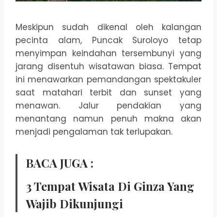
Meskipun sudah dikenal oleh kalangan
pecinta alam, Puncak Suroloyo tetap
menyimpan keindahan tersembunyi yang
jarang disentuh wisatawan biasa. Tempat
ini menawarkan pemandangan spektakuler
saat matahari terbit dan sunset yang
menawan. Jalur pendakian yang
menantang namun penuh makna akan
menjadi pengalaman tak terlupakan.
BACA JUGA :
3 Tempat Wisata Di Ginza Yang
Wajib Dikunjungi