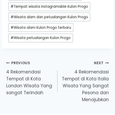
#
Tempat wisata instagramable Kulon Progo
#
Wisata alam dan petualangan Kulon Progo
#
Wisata alam Kulon Progo terbaru
#
Wisata petualangan Kulon Progo
Post
PREVIOUS
NEXT
4 Rekomendasi
4 Rekomendasi
navigation
Tempat di Kota
Tempat di Kota Italia
London Wisata Yang
Wisata Yang Sangat
sangat Terindah
Pesona dan
Menajubkan