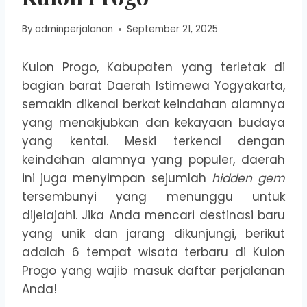
By
adminperjalanan
September 21, 2025
Kulon Progo, Kabupaten yang terletak di
bagian barat Daerah Istimewa Yogyakarta,
semakin dikenal berkat keindahan alamnya
yang menakjubkan dan kekayaan budaya
yang kental. Meski terkenal dengan
keindahan alamnya yang populer, daerah
ini juga menyimpan sejumlah
hidden gem
tersembunyi yang menunggu untuk
dijelajahi. Jika Anda mencari destinasi baru
yang unik dan jarang dikunjungi, berikut
adalah 6 tempat wisata terbaru di Kulon
Progo yang wajib masuk daftar perjalanan
Anda!