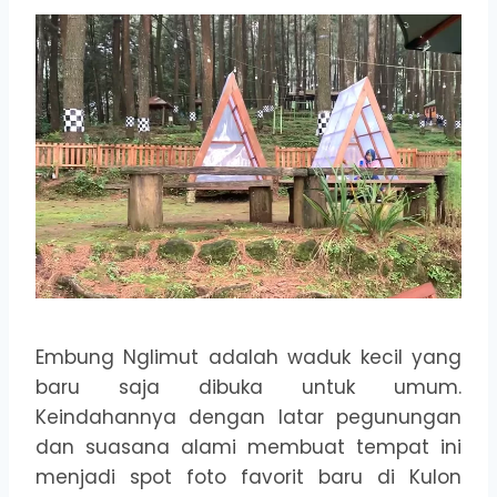
Embung Nglimut adalah waduk kecil yang
baru saja dibuka untuk umum.
Keindahannya dengan latar pegunungan
dan suasana alami membuat tempat ini
menjadi spot foto favorit baru di Kulon