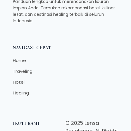
Panduan lengkap untuk merencanakan liburan
impian Anda. Temukan rekomendasi hotel, kuliner
lezat, dan destinasi healing terbaik di seluruh
Indonesia.
NAVIGASI CEPAT
Home
Traveling
Hotel
Healing
© 2025 Lensa
IKUTI KAMI