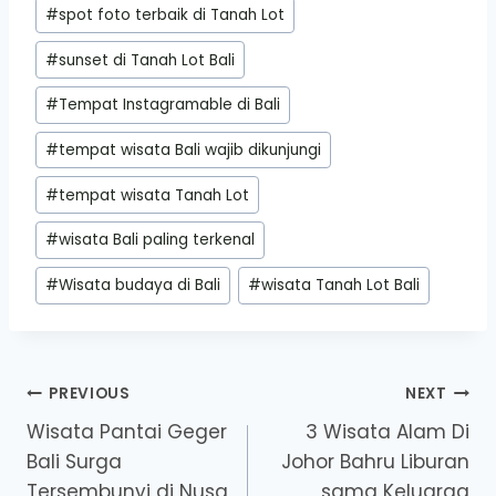
#
spot foto terbaik di Tanah Lot
#
sunset di Tanah Lot Bali
#
Tempat Instagramable di Bali
#
tempat wisata Bali wajib dikunjungi
#
tempat wisata Tanah Lot
#
wisata Bali paling terkenal
#
Wisata budaya di Bali
#
wisata Tanah Lot Bali
Post
PREVIOUS
NEXT
Wisata Pantai Geger
3 Wisata Alam Di
navigation
Bali Surga
Johor Bahru Liburan
Tersembunyi di Nusa
sama Keluarga