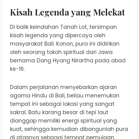
Kisah Legenda yang Melekat
Di balik keindahan Tanah Lot, tersimpan
kisah legenda yang dipercaya oleh
masyarakat Bali. Konon, pura ini didirikan
oleh seorang tokoh spiritual dari Jawa
bernama
Dang Hyang Nirartha
pada abad
ke-16.
Dalam perjalanan menyebarkan ajaran
agama Hindu di Bali, beliau menemukan
tempat ini sebagai lokasi yang sangat
sakral. Batu karang besar di tepi laut
dianggap memiliki energi spiritual yang
kuat, sehingga kemudian dibangunlah pura
di atasnya sebagai tempat pemujaan