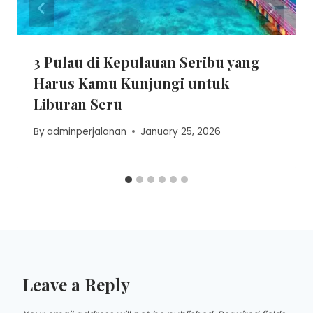
3 Pulau di Kepulauan Seribu yang
Harus Kamu Kunjungi untuk
Liburan Seru
By
adminperjalanan
January 25, 2026
Leave a Reply