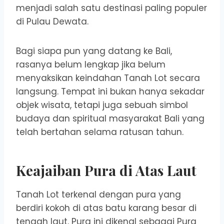
menjadi salah satu destinasi paling populer
di Pulau Dewata.
Bagi siapa pun yang datang ke Bali,
rasanya belum lengkap jika belum
menyaksikan keindahan Tanah Lot secara
langsung. Tempat ini bukan hanya sekadar
objek wisata, tetapi juga sebuah simbol
budaya dan spiritual masyarakat Bali yang
telah bertahan selama ratusan tahun.
Keajaiban Pura di Atas Laut
Tanah Lot terkenal dengan pura yang
berdiri kokoh di atas batu karang besar di
tengah laut. Pura ini dikenal sebagai
Pura