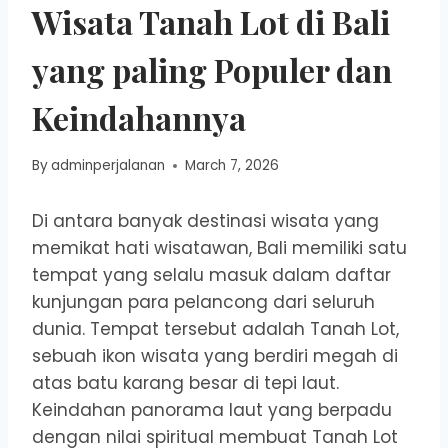
Wisata Tanah Lot di Bali
yang paling Populer dan
Keindahannya
By
adminperjalanan
March 7, 2026
Di antara banyak destinasi wisata yang
memikat hati wisatawan, Bali memiliki satu
tempat yang selalu masuk dalam daftar
kunjungan para pelancong dari seluruh
dunia. Tempat tersebut adalah
Tanah Lot
,
sebuah ikon wisata yang berdiri megah di
atas batu karang besar di tepi laut.
Keindahan panorama laut yang berpadu
dengan nilai spiritual membuat Tanah Lot