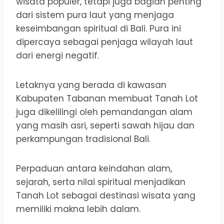
wisata populer, tetapi juga bagian penting
dari sistem pura laut yang menjaga
keseimbangan spiritual di Bali. Pura ini
dipercaya sebagai penjaga wilayah laut
dari energi negatif.
Letaknya yang berada di kawasan
Kabupaten Tabanan
membuat Tanah Lot
juga dikelilingi oleh pemandangan alam
yang masih asri, seperti sawah hijau dan
perkampungan tradisional Bali.
Perpaduan antara keindahan alam,
sejarah, serta nilai spiritual menjadikan
Tanah Lot sebagai destinasi wisata yang
memiliki makna lebih dalam.