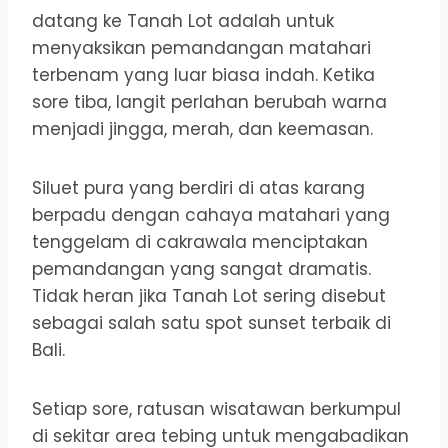
datang ke Tanah Lot adalah untuk
menyaksikan pemandangan matahari
terbenam yang luar biasa indah. Ketika
sore tiba, langit perlahan berubah warna
menjadi jingga, merah, dan keemasan.
Siluet pura yang berdiri di atas karang
berpadu dengan cahaya matahari yang
tenggelam di cakrawala menciptakan
pemandangan yang sangat dramatis.
Tidak heran jika Tanah Lot sering disebut
sebagai salah satu spot sunset terbaik di
Bali.
Setiap sore, ratusan wisatawan berkumpul
di sekitar area tebing untuk mengabadikan