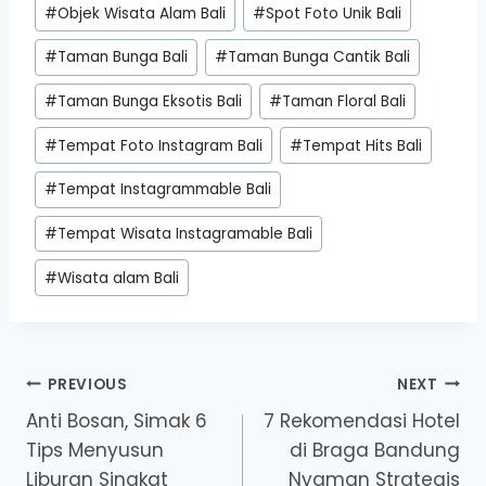
#
Objek Wisata Alam Bali
#
Spot Foto Unik Bali
#
Taman Bunga Bali
#
Taman Bunga Cantik Bali
#
Taman Bunga Eksotis Bali
#
Taman Floral Bali
#
Tempat Foto Instagram Bali
#
Tempat Hits Bali
#
Tempat Instagrammable Bali
#
Tempat Wisata Instagramable Bali
#
Wisata alam Bali
Post
PREVIOUS
NEXT
Anti Bosan, Simak 6
7 Rekomendasi Hotel
navigation
Tips Menyusun
di Braga Bandung
Liburan Singkat
Nyaman Strategis